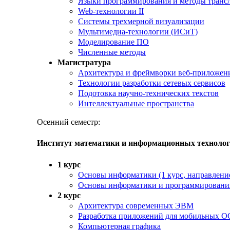
Языки программирования и методы транс
Web-технологии II
Системы трехмерной визуализации
Мультимедиа-технологии (ИСиТ)
Моделирование ПО
Численные методы
Магистратура
Архитектура и фреймворки веб-приложен
Технологии разработки сетевых сервисов
Подотовка научно-технических текстов
Интеллектуальные пространства
Осенний семестр:
Институт математики и информационных техноло
1 курс
Основы информатики (1 курс, направлени
Основы информатики и программировани
2 курс
Архитектура современных ЭВМ
Разработка приложений для мобильных О
Компьютерная графика