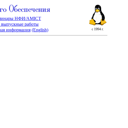
го Обеспечения
минары НФИ/AMICT
 выпускные работы
с 1994 г.
ная информация
(English)