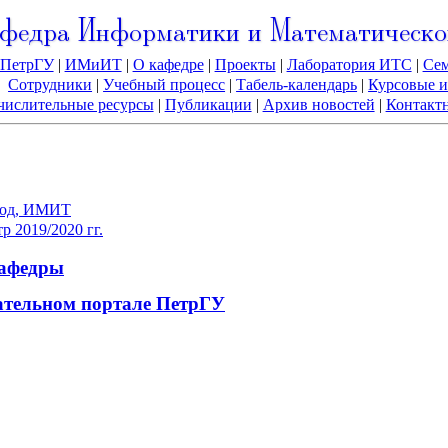
федра Информатики и Математическо
ПетрГУ
|
ИМиИТ
|
О кафедре
|
Проекты
|
Лаборатория ИТС
|
Се
Сотрудники
|
Учебный процесс
|
Табель-календарь
|
Курсовые и
ислительные ресурсы
|
Публикации
|
Архив новостей
|
Контакт
 год, ИМИТ
р 2019/2020 гг.
кафедры
ательном портале ПетрГУ