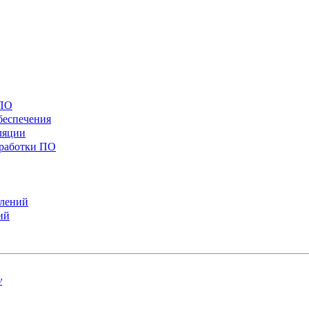
 ПО
беспечения
ляции
зработки ПО
слений
ий
v