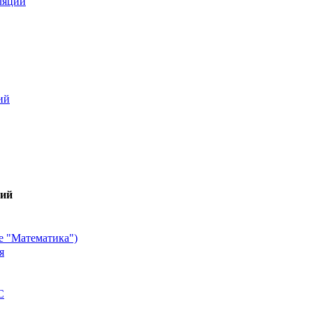
ляции
ий
гий
е "Математика")
я
С