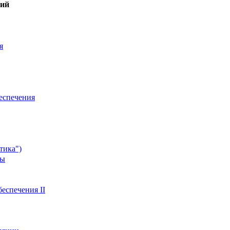
гий
я
еспечения
тика")
мы
еспечения II