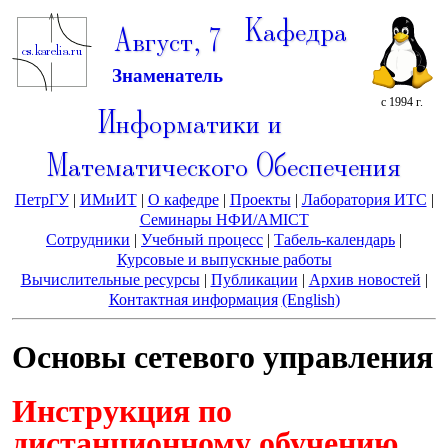
Кафедра
Август, 7
Знаменатель
с 1994 г.
Информатики и
Математического Обеспечения
ПетрГУ
|
ИМиИТ
|
О кафедре
|
Проекты
|
Лаборатория ИТС
|
Семинары НФИ/AMICT
Сотрудники
|
Учебный процесс
|
Табель-календарь
|
Курсовые и выпускные работы
Вычислительные ресурсы
|
Публикации
|
Архив новостей
|
Контактная информация
(English)
Основы сетевого управления
Инструкция по
дистанционному обучению