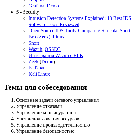
Grafana
,
Demo
S - Security
Intrusion Detection Systems Explained: 13 Best IDS
Software Tools Reviewed
Open Source IDS Tools: Comparing Suricata, Snort,
Bro (Zeek), Linux
Snort
Wazuh
,
OSSEC
Интеграция Wazuh с ELK
Zeek
(
Demo
)
Fail2ban
Kali Linux
Темы для собеседования
Основные задачи сетевого управления
Управление отказами
Управление конфигурацией
Учет использования ресурсов
Управление производительностью
Управление безопасностью