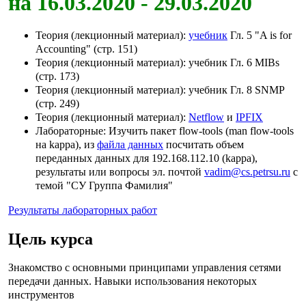
на 16.03.2020 - 29.03.2020
Теория (лекционный материал):
учебник
Гл. 5 "A is for
Accounting" (стр. 151)
Теория (лекционный материал): учебник Гл. 6 MIBs
(стр. 173)
Теория (лекционный материал): учебник Гл. 8 SNMP
(стр. 249)
Теория (лекционный материал):
Netflow
и
IPFIX
Лабораторные: Изучить пакет flow-tools (man flow-tools
на kappa), из
файла данных
посчитать объем
переданных данных для 192.168.112.10 (kappa),
результаты или вопросы эл. почтой
vadim@cs.petrsu.ru
с
темой "СУ Группа Фамилия"
Результаты лабораторных работ
Цель курса
Знакомство с основными принципами управления сетями
передачи данных. Навыки использования некоторых
инструментов