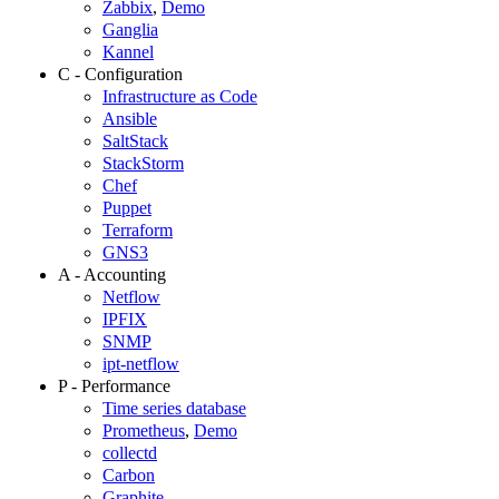
Zabbix
,
Demo
Ganglia
Kannel
C - Configuration
Infrastructure as Code
Ansible
SaltStack
StackStorm
Chef
Puppet
Terraform
GNS3
A - Accounting
Netflow
IPFIX
SNMP
ipt-netflow
P - Performance
Time series database
Prometheus
,
Demo
collectd
Carbon
Graphite