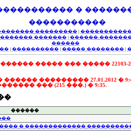
����������� � ������
�����������
�������� ���������
|
�����������
������� �������
|
������-������
������
��
|
����������
|
����� ��������
|
�� ����� ��� ����� 22103-22106+
���� ��������� 27.01.2012 � 9
������ ��� (215 ���.) � 9:35.
��
������
���
���� � ������������� ���������