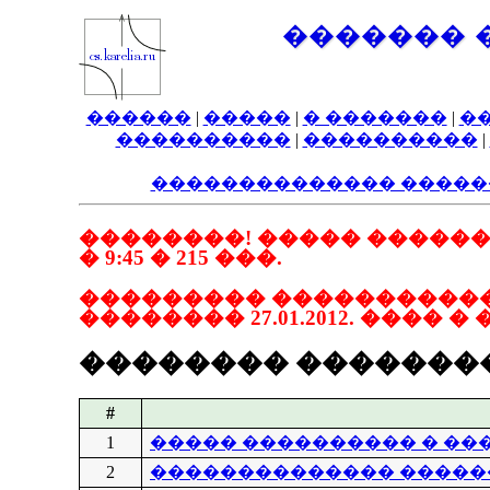
������� 
������
|
�����
|
� �������
|
�
����������
|
����������
|
�������������� �����
��������! ����� ����������
� 9:45 � 215 ���.
��������� ����������� ��
�������� 27.01.2012. ���� � �
�������� �������
#
1
����� ���������� � ��
2
�������������� �����