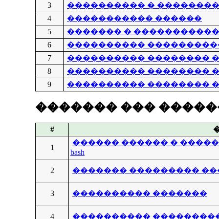
3
���������� � ��������
4
����������� ������
5
������� � ����������
6
���������� ���������
7
���������� �������� ����
8
���������� �������� ����
9
���������� �������� ����
������� ��� ����
#
������ ������ � ����
1
bash
2
������� ��������� ��
3
���������� �������
4
���������� ��������