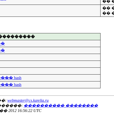
�� �
�� �
�� �
���������
��
��
�� bash
�� bash
��:
webmaster@cs.karelia.ru
������:
���������� ��������
12 16:56:22 UTC