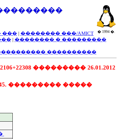
���������
� 1994 �.
 ���
|
�������� ���/AMICT
���
|
�������� � ���������
���������� ����������
22308 ��������� 26.01.2012
:45. ��������� �����
�