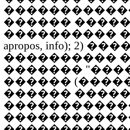
������������
������ �����
���������� ����
apropos, info); 2)
���������� 
������� "���
������ (������
������ ������
�����������
�����������
�����������