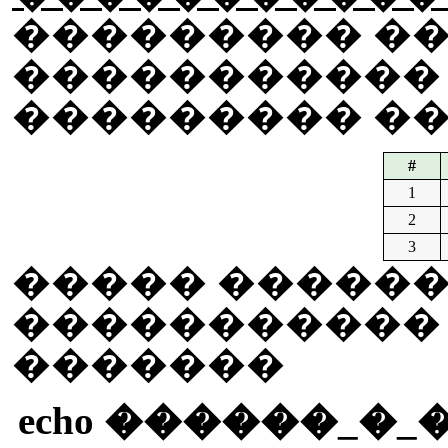
��������� �
�����������
��������� �
#
1
2
3
����� ������
�����������
�������
echo ������_