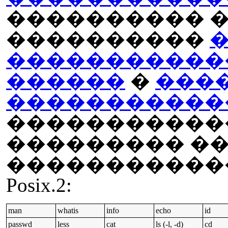
���������� �
����������
�����������
������
�
���
�����������
������������
��������� ��
�����������
Posix.2:
man
whatis
info
echo
id
passwd
less
cat
ls (-l, -d)
cd