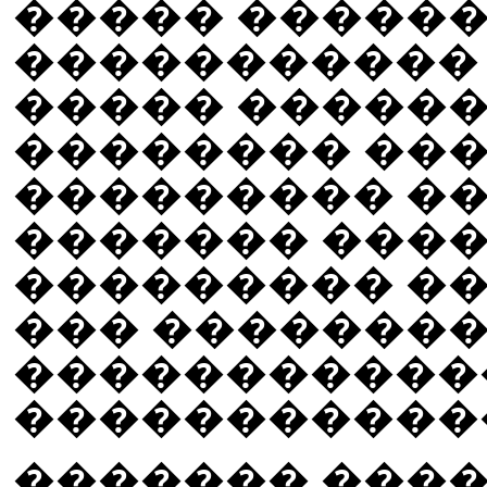
����� ������
����������� 
����� ������
�������� ���
��������� �
������� ������
��������� ��
��� ��������
�����������
�����������
������� ����