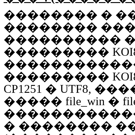
�������� � �
�������� ����� s
���������� �
��������� KOI8
������������
��������� KOI
CP1251 � UTF8, 
����� file_win � file
�����������
� �������� �