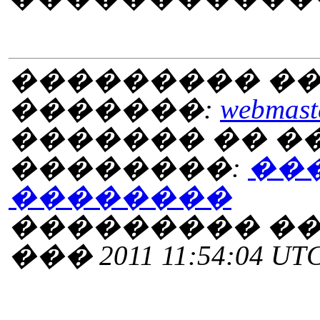
��������� ��
�������:
webmaste
������� �� 
��������:
��
��������
��������� ���
��� 2011 11:54:04 UT