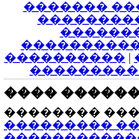
������� ��
��������
������
����������
����������
|
���������
���� �����
�������� ��
��������� ����
�����������