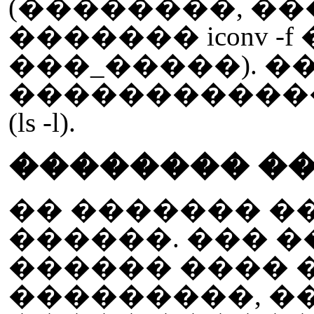
(��������, �
������� iconv 
���_�����). 
�����������
(ls -l).
�������� �
�� ������� �
������. ��� 
������ ���� 
���������, �