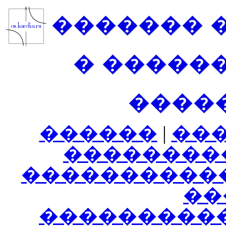
������� 
� �����
����
������
|
��
��������
����������
���
���������