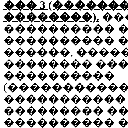
��� 3 (������
��������).
��
���������� 
���������� 
������, ����
�������� ��
����������
(����������
�����������
��������� ��
���������� 