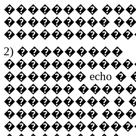
�������� ���
��������� �
�����������
2) ���������
�����������
������� echo � ��
������ ������
��������� � ��
�������� ��
������������