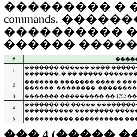
��������� � 
commands. �����
���������� 
������ ������� 
#
����
������� ������ ���� �����
1
�������, � �� ����� ������
������� ������� ���� � ����
2
������_��������_��������_�
3
������� ��������� �� 1752 ��� �
������� �� ����� ���������� �
4
���������� �������� ����
5
���������� ���������� ���� �
��� 4 (����� 