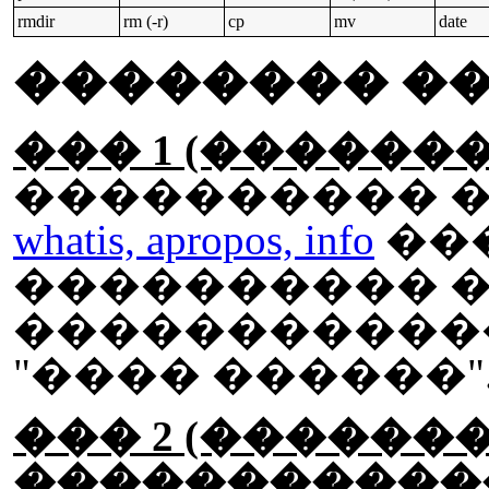
rmdir
rm (-r)
cp
mv
date
�������� �
��� 1 (�������
���������� 
whatis, apropos, info
��
���������� �
�����������
"���� ������"
��� 2 (������
������������