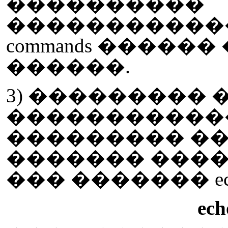
����������
�����������
commands �����
������.
3) ���������
�����������
��������� ���
������� �����
��� ������� ec
ech