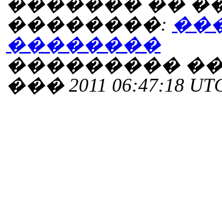
������� �� 
��������:
��
��������
��������� ���
��� 2011 06:47:18 UT