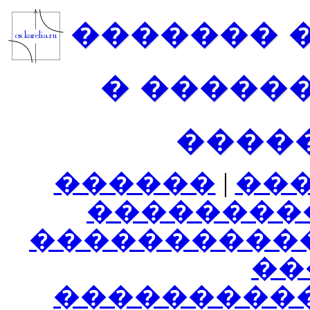
������� 
� �����
����
������
|
��
��������
����������
���
���������