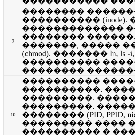
����������� ������
�������� �������
���������� (inode).
������������� �
�������� ������,
9
�������, ����� �
(chmod). ������� ln, ls -i, l
���������� ���
�������� ������� �
���������� ���
����������. ����
���������. ����
���������. ����
�������� (PID, PPID, nice 
10
��������� ���� 
���������� � ��