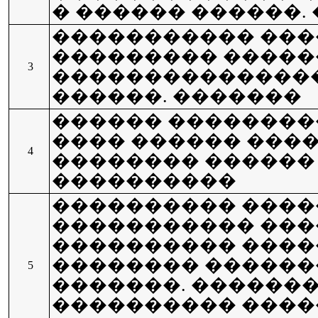
� ������ ������.
����������� ���
��������� �����
3
��������������
������. �������
������ ��������
���� ������ ���
4
�������� ������
����������
���������� ������
����������� ���
���������� ������
�������� �������
5
�������. �������
���������� �������� 