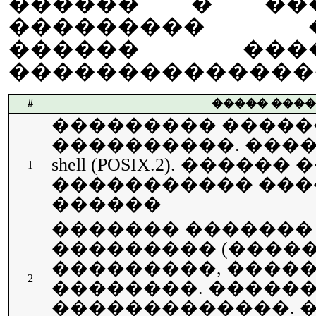
������ � ���
��������� �
������ ����
��������������
#
����� ���
��������� �������
����������. ���
shell (POSIX.2). �����
1
����������� ��
������
������� ������� she
��������� (����
���������, �����)
2
��������. ������
�������������. 