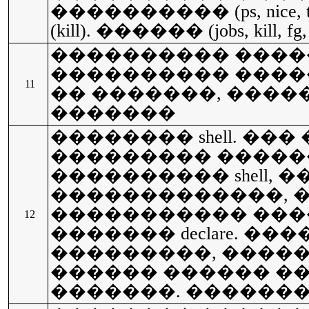
���������� (ps, nice,
(kill). ������ (jobs, kill, fg,
���������� ����
���������� ������
11
�� �������, ������
�������
�������� shell. ��
��������� ��������
���������� shell, 
�������������, 
����������� ���
12
������� declare. �
���������, �����
������ ������ �
�������. ������� set,