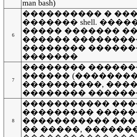
man bash)
���������� � ��
������� shell. ��������
����� ������� �
6
������ ���������� (
�������� ������
�������
�������� �����
������ (��������,
7
����������, ���
�������� ������
����������� ���
��������� �����
����������� ���
8
�� �����, �������