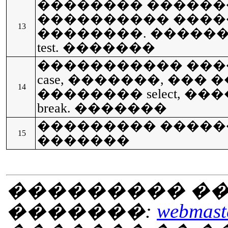
�������� ��������
���������� ����
13
��������. �����
test. �������
����������� ���
case, �������, ���
14
�������� select, 
break. �������
��������� ������ while
15
�������
��������� ��
�������:
webmaste