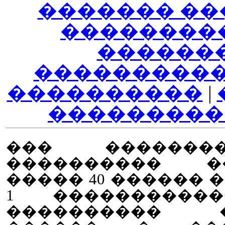
������� ��
��������
������
����������
����������
|
���������
��� �������
���������� 
����� 40 ������ 
1 �����������
���������� �