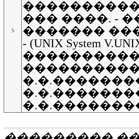
����������
��� ����. - �
������� �����,
5
- (UNIX System V.UNI
����������
����������
�.�.�������
�.�.�������
�.�.������
��������� ��