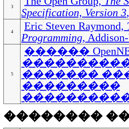
The Open Group,
The S
3
Specification, Version 3
Eric Steven Raymond,
4
Programming
, Addison
������ OpenNE
���������
������� ��
5
���������
���������
�������� �