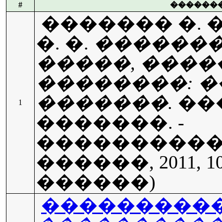
#
������
������� �. �
�. �.
������
�����, ����
��������: 
�������.
��
1
�������. -
�����������
������, 2011, 101
������)
����������� 