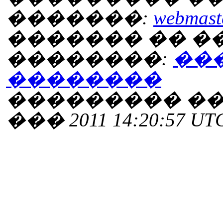
�������:
webmaste
������� �� 
��������:
��
��������
��������� ���
��� 2011 14:20:57 UT