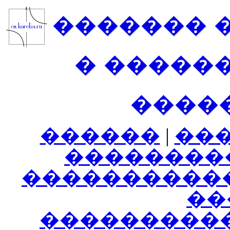
������� 
� �����
����
������
|
��
��������
����������
���
���������