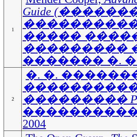
Guide (������
����������
1
����� ����
��������� 
������� �. 
�. �. ������
����������
��������� PO
2
����������
2004