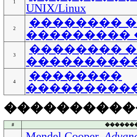
1
UNIX/Linux
�������� 
2
��������� 
�������� 
3
���������
��������
4
���������
����������
#
������
Mendel Cooper,
Advanc