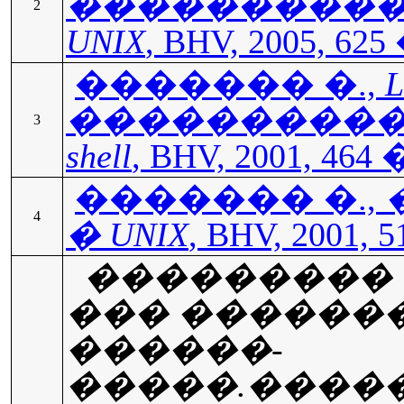
����������
2
UNIX
, BHV, 2005, 625
������� �.,
L
����������
3
shell
, BHV, 2001, 464 
������� �.,
�
4
� UNIX
, BHV, 2001, 
��������� ��
��� �������
������-
�����.����