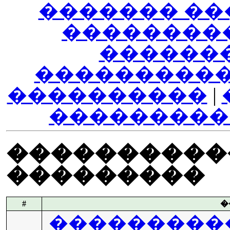
������� ��
��������
������
����������
����������
|
���������
����������
���������
#
�
���������