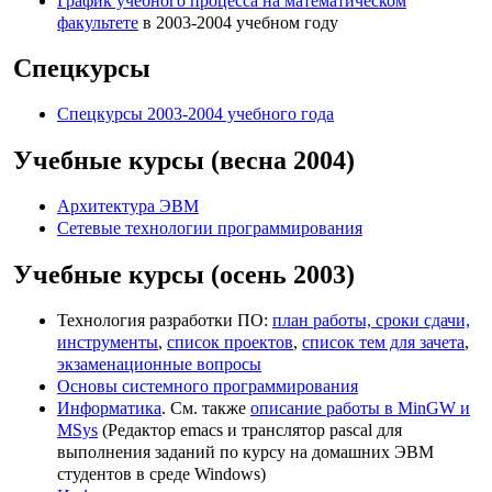
График учебного процесса на математическом
факультете
в 2003-2004 учебном году
Спецкурсы
Спецкурсы 2003-2004 учебного года
Учебные курсы (весна 2004)
Архитектура ЭВМ
Сетевые технологии программирования
Учебные курсы (осень 2003)
Технология разработки ПО:
план работы, сроки сдачи,
инструменты
,
список проектов
,
список тем для зачета
,
экзаменационные вопросы
Основы системного программирования
Информатика
. См. также
описание работы в MinGW и
MSys
(Редактор emacs и транслятор pascal для
выполнения заданий по курсу на домашних ЭВМ
студентов в среде Windows)