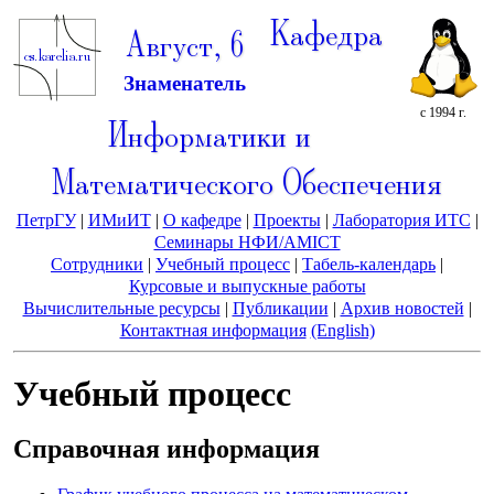
Кафедра
Август, 6
Знаменатель
с 1994 г.
Информатики и
Математического Обеспечения
ПетрГУ
|
ИМиИТ
|
О кафедре
|
Проекты
|
Лаборатория ИТС
|
Семинары НФИ/AMICT
Сотрудники
|
Учебный процесс
|
Табель-календарь
|
Курсовые и выпускные работы
Вычислительные ресурсы
|
Публикации
|
Архив новостей
|
Контактная информация
(English)
Учебный процесс
Справочная информация