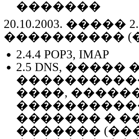
�������
20.10.2003. �����
���������� (
2.4.4 POP3, IMAP
2.5 DNS, ����� 
����������
����, �����
����������
������� � �
������� (�