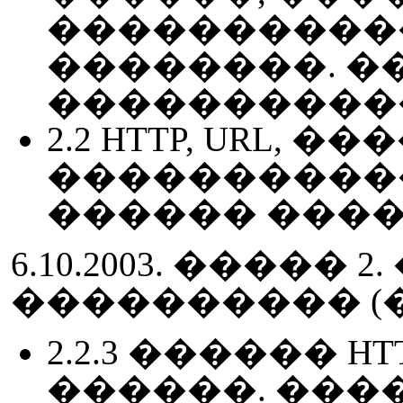
�����������
��������. �
������������ 
2.2 HTTP, URL, ��
����������
������ �����
6.10.2003. �����
���������� (
2.2.3 ������ H
������. ���