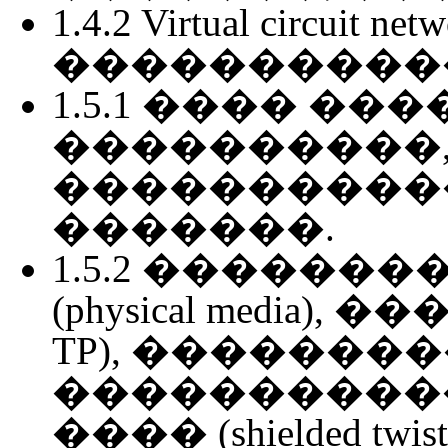
1.4.2 Virtual circuit net
����������
1.5.1 ���� ��
����������
�����������
�������.
1.5.2 ������
(physical media), �
TP), �������
����������
���� (shielded twisted