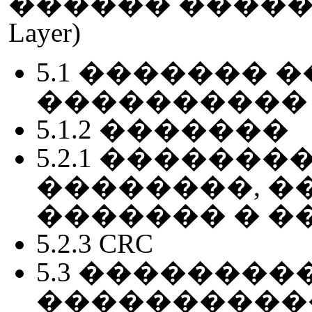
������ ������
Layer)
5.1 �������
����������
5.1.2 �������
5.2.1 �������� (
��������, �
������� � �
5.2.3 CRC
5.3 ��������
����������