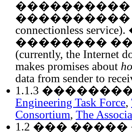
���������� 
���������� (connec
connectionless ser
�������� �
(currently, the Internet d
makes promises about
ho
data from sender to recei
1.1.3 ������
Engineering Task Force
,
Consortium
,
The Associ
1.2 ��� ����