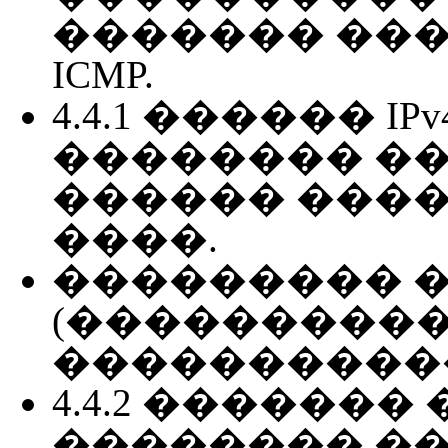
������� ����
ICMP.
4.4.1 ������ I
�������� ���
������ �����
����.
��������� 
(����������
�����������)
4.4.2 ������
�������� �