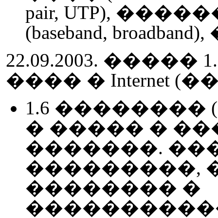
pair, UTP), �
(baseband, broadb
22.09.2003. ���
���� � Internet
1.6 �������� (de
� ����� � �
�������. ��
���������, 
�������� �
����������