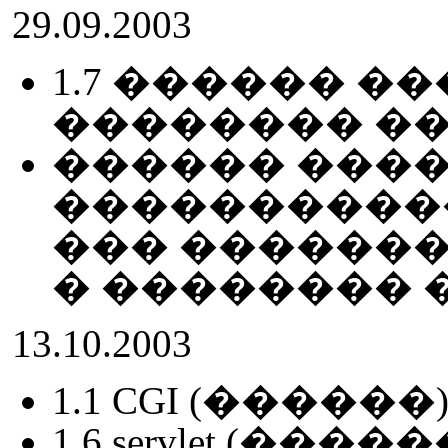
29.09.2003
1.7 ������ �
�������� ��
������ ���
����������
��� �������
� �������� 
13.10.2003
1.1 CGI (������
1.6 servlet (�����