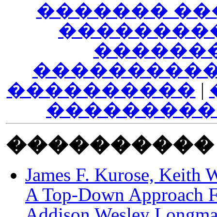
������� ��
��������
������
����������
����������
|
���������
����������
James F. Kurose, Keith 
A Top-Down Approach Fea
Addison Wesley Longm