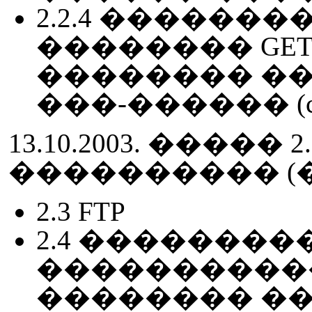
2.2.4 ���������
�������� GET (If-m
�������� �
���-������ (cach
13.10.2003. �����
���������� (
2.3 FTP
2.4 ��������
����������
�������� ����