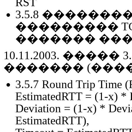
RST
3.5.8 ������
��������� T
������� ���
10.11.2003. ���
������� (���
3.5.7 Round Trip Time 
EstimatedRTT = (1-x) *
Deviation = (1-x) * Dev
EstimatedRTT),