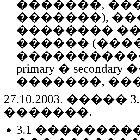
�������, ���
�������), �
�������� ��
������ (���
�����������)
primary � seconda
�������, ���
27.10.2003. ���
�������.
3.1 �������