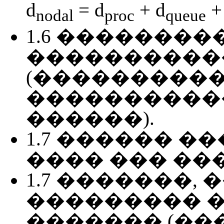
d
= d
+ d
+
nodal
proc
queue
1.6 ��������
����������
(���������
����������
������).
1.7 ������ �
���� ��� ���
1.7 �������,
��������� �
������� (��