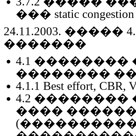
3.7.2 ����� 
��� static congest
24.11.2003. �����
�������
4.1 ��������
�������� �
4.1.1 Best effort, CBR
4.2 �������
���� �����
(����������
����������