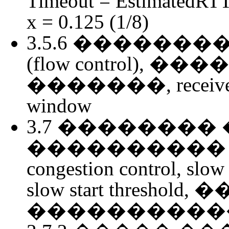
Timeout = EstimatedRTT 
x = 0.125 (1/8)
3.5.6 ������
(flow control),
�������, receive buff
window
3.7 ��������
���������� 
congestion control, slow 
slow start thresho
����������