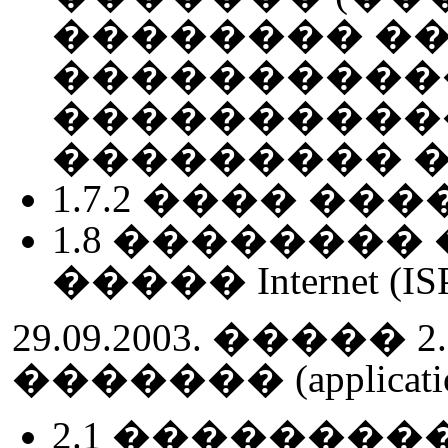
�������� ��
�����������
����������
��������� �
1.7.2 ���� ����
1.8 �������
����� Internet (ISP)
29.09.2003. ����
������� (application
2.1 �������