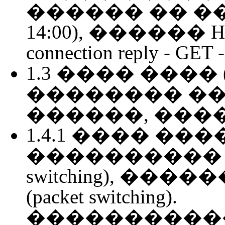
������ �� ����� 
14:00), ������ HTTP 
connection reply - G
1.3 ���� ���� (Th
�������� �����
������, ���
1.4.1 ���� ���� (T
���������� ��
switching), �
(packet switching).
����������