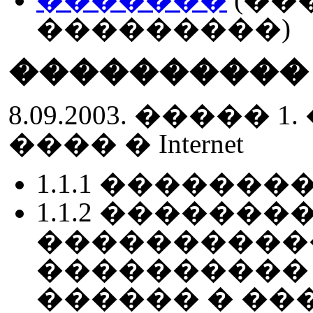
���������)
����������
8.09.2003. ����
���� � Internet
1.1.1 ������
1.1.2 �������
����������
���������� (distri
������ � �