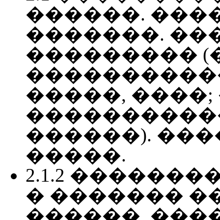
������. ���
�������. ��
��������� 
�����������
�����, ����
�����������
������). ��
�����.
2.1.2 ������
� ������� �
������, ���