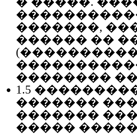
� �����. ��
����������
�������, �
������ �� �
(����������
�����������
�������� ��
1.5 ��������
������� ���
������� ��
����� ����