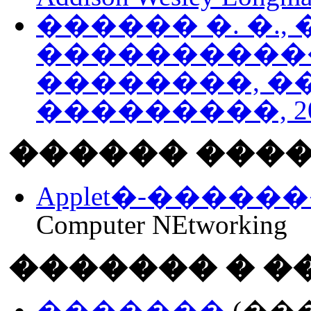
������ �. �., 
�����������
��������, �
���������, 20
������ ���
Applet�-����
Computer NEtworking
������� � �
�������
(��