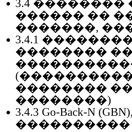
3.4 �������
������ �� 
�������, ��
3.4.1 ������
�������� ��
����������
(����������
�������� ��
��������)
3.4.3 Go-Back-N (G
���������� ����