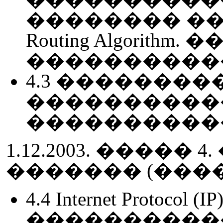
�������� �����
Routing Algorit
����������
4.3 ��������
����������
����������
1.12.2003. �����
������� (���
4.4 Internet Protoc
������������� (