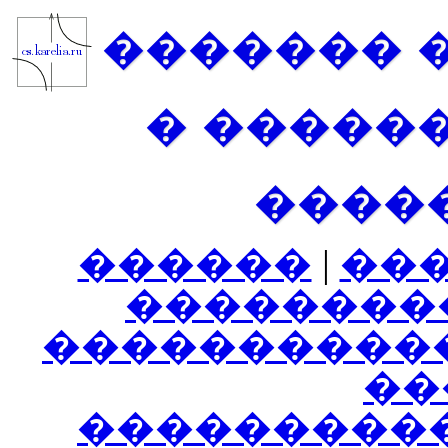
������� 
� �����
����
������
|
��
��������
����������
���
���������