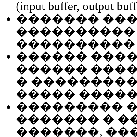
(input buffer, output buff
������� ��
���������� 
����������
������ ���
������ ����
� ���������
����� �����
��������� 
������� � 
�������, ��