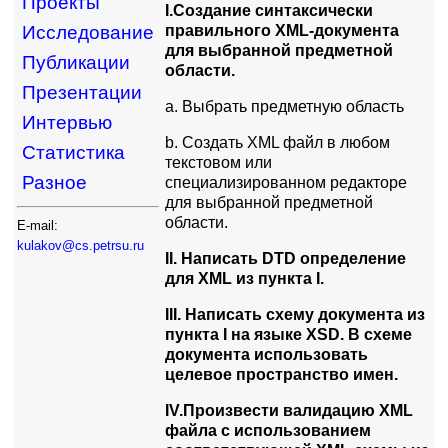
Проекты
I.Создание cинтаксически
правильного XML-документа
Исследование
для выбранной предметной
Публикации
области.
Презентации
a. Выбрать предметную область
Интервью
b. Создать XML файл в любом
Статистика
текстовом или
Разное
специализированном редакторе
для выбранной предметной
области.
E-mail:
kulakov@cs.petrsu.ru
II. Написать DTD определение
для XML из пункта I.
III. Написать схему документа из
пункта I на языке XSD. В схеме
документа использовать
целевое пространство имен.
IV.Произвести валидацию XML
файла с использованием