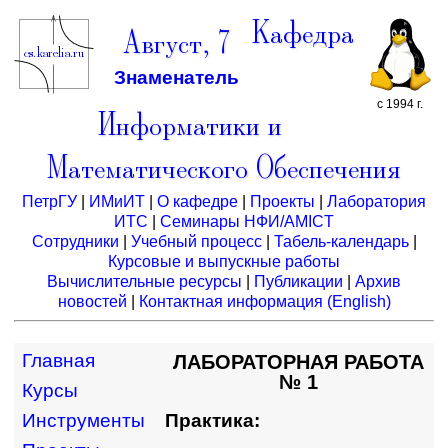
Кафедра
Август, 7
Знаменатель
с 1994 г.
Информатики и
Математического Обеспечения
ПетрГУ
|
ИМиИТ
|
О кафедре
|
Проекты
|
Лаборатория
ИТС
|
Семинары НФИ/AMICT
Сотрудники
|
Учебный процесс
|
Табель-календарь
|
Курсовые и выпускные работы
Вычислительные ресурсы
|
Публикации
|
Архив
новостей
|
Контактная информация
(English)
Главная
ЛАБОРАТОРНАЯ РАБОТА
№ 1
Курсы
Инструменты
Практика: