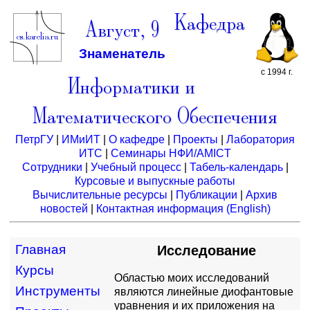
Кафедра
Август, 9
Знаменатель
с 1994 г.
Информатики и
Математического Обеспечения
ПетрГУ
|
ИМиИТ
|
О кафедре
|
Проекты
|
Лаборатория
ИТС
|
Семинары НФИ/AMICT
Сотрудники
|
Учебный процесс
|
Табель-календарь
|
Курсовые и выпускные работы
Вычислительные ресурсы
|
Публикации
|
Архив
новостей
|
Контактная информация
(English)
Главная
Исследование
Курсы
Областью моих исследований
Инструменты
являются линейные диофантовые
уравнения и их приложения на