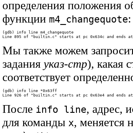
определения положения об
функции
:
m4_changequote
(gdb) info line m4_changequote

Мы также можем запросит
задания
указ-стр
), какая 
соответствует определенн
(gdb) info line *0x63ff

После
, адрес,
info line
для команды
, меняется 
x