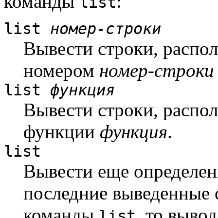
команды
:
list
list
номер-строки
Вывести строки, распо
номером
номер-строки
list
функция
Вывести строки, распо
функции
функция
.
list
Вывести еще определен
последние выведенные 
команды
, то выво
list