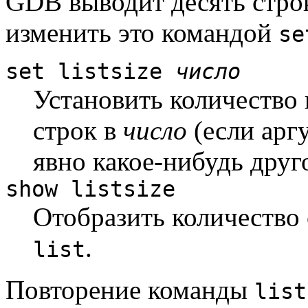
GDB выводит десять строк
изменить это командой
se
set listsize
число
Установить количеств
строк в
число
(если арг
явно какое-нибудь друг
show listsize
Отобразить количество
.
list
Повторение команды
list