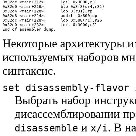
0x32cc <main+212>:      ldil 0x3000,r31

0x32d0 <main+216>:      ble 0x3f8(sr4,r31)

0x32d4 <main+220>:      ldo 0(r31),rp

0x32d8 <main+224>:      addil -0x800,dp

0x32dc <main+228>:      ldo 0x588(r1),r26

0x32e0 <main+232>:      ldil 0x3000,r31

Некоторые архитектуры и
используемых наборов мн
синтаксис.
set disassembly-flavor
Выбрать набор инструк
дисассемблировании п
и
. В н
disassemble
x/i