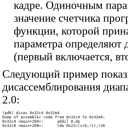
кадре. Одиночным пара
значение счетчика про
функции, которой прин
параметра определяют 
(первый включается, вт
Следующий пример показы
дисассемблирования диап
2.0:
(gdb) disas 0x32c4 0x32e4

Dump of assembler code from 0x32c4 to 0x32e4:

0x32c4 <main+204>:      addil 0,dp

0x32c8 <main+208>:      ldw 0x22c(sr0,r1),r26
