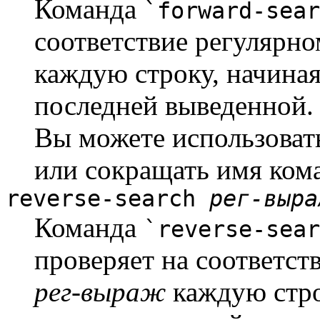
Команда
`forward-sea
соответствие регуляр
каждую строку, начиная
последней выведенной.
Вы можете использова
или сокращать имя ком
reverse-search
рег-выра
Команда
`reverse-sea
проверяет на соответс
рег-выраж
каждую стро