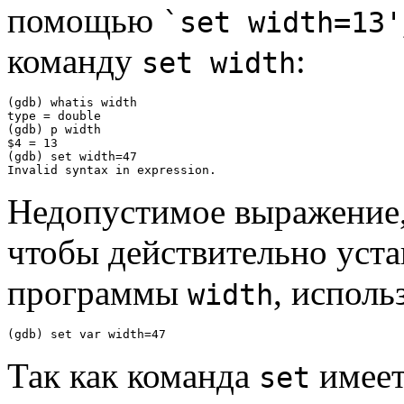
помощью
`set width=13'
команду
:
set width
(gdb) whatis width

type = double

(gdb) p width

$4 = 13

(gdb) set width=47

Недопустимое выражение,
чтобы действительно уст
программы
, исполь
width
Так как команда
имеет
set