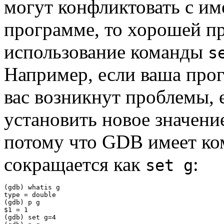
могут конфликтовать с и
программе, то хорошей пр
использование команды
s
Например, если ваша про
вас возникнут проблемы, 
установить новое значен
потому что GDB имеет к
сокращается как
:
set g
(gdb) whatis g

type = double

(gdb) p g

$1 = 1

(gdb) set g=4
