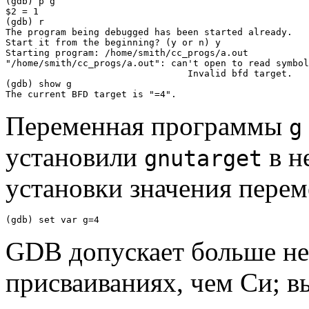
(gdb) p g

$2 = 1

(gdb) r

The program being debugged has been started already.

Start it from the beginning? (y or n) y

Starting program: /home/smith/cc_progs/a.out

"/home/smith/cc_progs/a.out": can't open to read symbol
                                 Invalid bfd target.

(gdb) show g

Переменная программы
g
установили
в н
gnutarget
установки значения пере
GDB допускает больше не
присваиваниях, чем Си; в