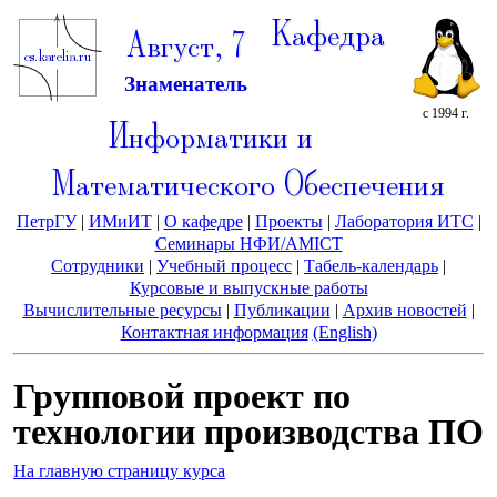
Кафедра
Август, 7
Знаменатель
с 1994 г.
Информатики и
Математического Обеспечения
ПетрГУ
|
ИМиИТ
|
О кафедре
|
Проекты
|
Лаборатория ИТС
|
Семинары НФИ/AMICT
Сотрудники
|
Учебный процесс
|
Табель-календарь
|
Курсовые и выпускные работы
Вычислительные ресурсы
|
Публикации
|
Архив новостей
|
Контактная информация
(English)
Групповой проект по
технологии производства ПО
На главную страницу курса