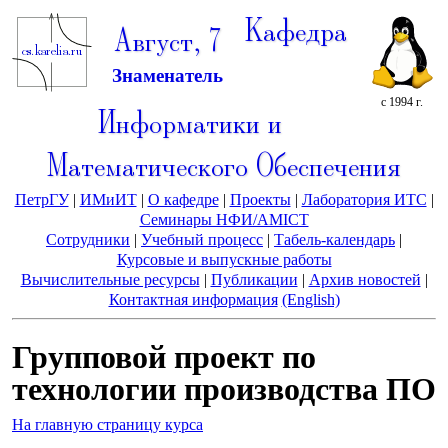
Кафедра
Август, 7
Знаменатель
с 1994 г.
Информатики и
Математического Обеспечения
ПетрГУ
|
ИМиИТ
|
О кафедре
|
Проекты
|
Лаборатория ИТС
|
Семинары НФИ/AMICT
Сотрудники
|
Учебный процесс
|
Табель-календарь
|
Курсовые и выпускные работы
Вычислительные ресурсы
|
Публикации
|
Архив новостей
|
Контактная информация
(English)
Групповой проект по
технологии производства ПО
На главную страницу курса