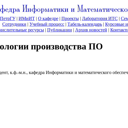
федра Информатики и Математическо
ПетрГУ
|
ИМиИТ
|
О кафедре
|
Проекты
|
Лаборатория ИТС
|
Се
Сотрудники
|
Учебный процесс
|
Табель-календарь
|
Курсовые и
ислительные ресурсы
|
Публикации
|
Архив новостей
|
Контакт
нологии производства ПО
нт, к.ф.-м.н., кафедра Информатики и математического обеспеч