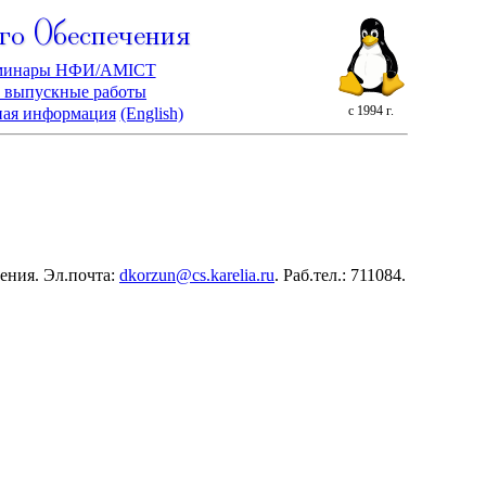
го Обеспечения
минары НФИ/AMICT
 выпускные работы
с 1994 г.
ная информация
(English)
ения. Эл.почта:
dkorzun@cs.karelia.ru
. Раб.тел.: 711084.