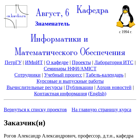
Кафедра
Август, 6
Знаменатель
с 1994 г.
Информатики и
Математического Обеспечения
ПетрГУ
|
ИМиИТ
|
О кафедре
|
Проекты
|
Лаборатория ИТС
|
Семинары НФИ/AMICT
Сотрудники
|
Учебный процесс
|
Табель-календарь
|
Курсовые и выпускные работы
Вычислительные ресурсы
|
Публикации
|
Архив новостей
|
Контактная информация
(English)
Вернуться к списку проектов
На главную страницу курса
Заказчик(и)
Рогов Александр Александрович, профессор, д.т.н., кафедра