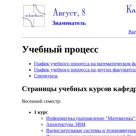
Ка
Август, 8
Знаменатель
Выч
Учебный процесс
График учебного процесса на математическом фак
График учебного процесса на других факультетах
Спецкурсы
Страницы учебных курсов кафе
Весенний семестр:
1 курс
Информатика (направление "Математика"
Архитектура ЭВМ
Вычислительные системы и телекоммуни