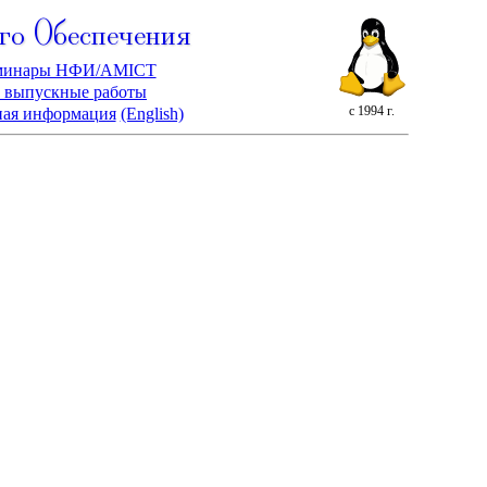
го Обеспечения
минары НФИ/AMICT
 выпускные работы
с 1994 г.
ная информация
(English)