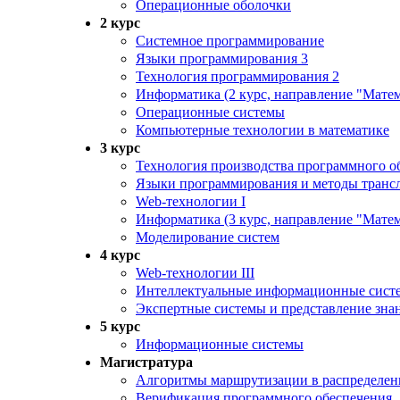
Операционные оболочки
2 курс
Системное программирование
Языки программирования 3
Технология программирования 2
Информатика (2 курс, направление "Матем
Операционные системы
Компьютерные технологии в математике
3 курс
Технология производства программного об
Языки программирования и методы транс
Web-технологии I
Информатика (3 курс, направление "Матем
Моделирование систем
4 курс
Web-технологии III
Интеллектуальные информационные сист
Экспертные системы и представление зна
5 курс
Информационные системы
Магистратура
Алгоритмы маршрутизации в распределен
Верификация программного обеспечения