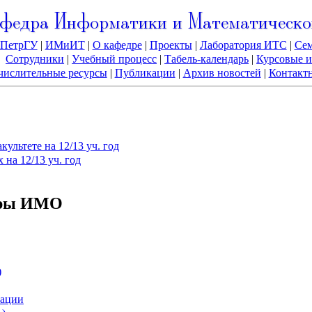
федра Информатики и Математическо
ПетрГУ
|
ИМиИТ
|
О кафедре
|
Проекты
|
Лаборатория ИТС
|
Се
Сотрудники
|
Учебный процесс
|
Табель-календарь
|
Курсовые и
ислительные ресурсы
|
Публикации
|
Архив новостей
|
Контакт
ультете на 12/13 уч. год
 на 12/13 уч. год
дры ИМО
)
кации