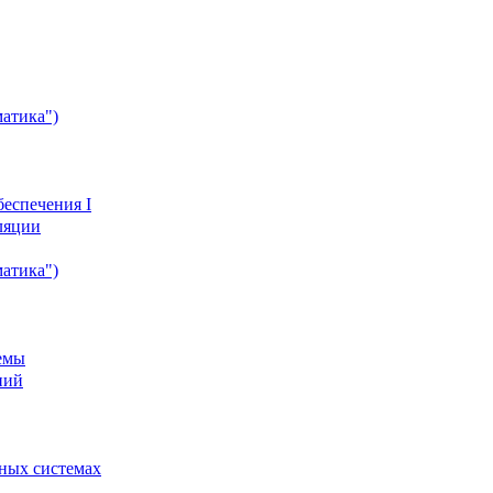
атика")
еспечения I
ляции
атика")
емы
ний
ных системах