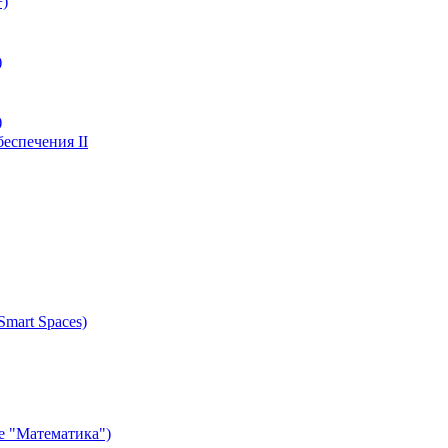
+)
)
)
еспечения II
mart Spaces)
е "Математика")