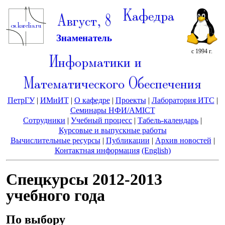
Кафедра
Август, 8
Знаменатель
с 1994 г.
Информатики и
Математического Обеспечения
ПетрГУ
|
ИМиИТ
|
О кафедре
|
Проекты
|
Лаборатория ИТС
|
Семинары НФИ/AMICT
Сотрудники
|
Учебный процесс
|
Табель-календарь
|
Курсовые и выпускные работы
Вычислительные ресурсы
|
Публикации
|
Архив новостей
|
Контактная информация
(English)
Спецкурсы 2012-2013
учебного года
По выбору