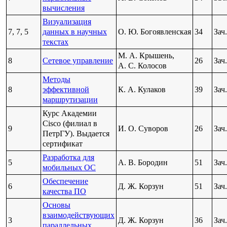
вычисления
Визуализация
7, 7, 5
данных в научных
О. Ю. Богоявленская
34
Зач.
текстах
М. А. Крышень,
8
Сетевое управление
26
Зач.
А. С. Колосов
Методы
8
эффективной
К. А. Кулаков
39
Зач.
маршрутизации
Курс Академии
Cisco (филиал в
9
И. О. Суворов
26
Зач.
ПетрГУ). Выдается
сертификат
Разработка для
5
А. В. Бородин
51
Зач.
мобильных ОС
Обеспечение
6
Д. Ж. Корзун
51
Зач.
качества ПО
Основы
взаимодействующих
3
Д. Ж. Корзун
36
Зач.
параллельных