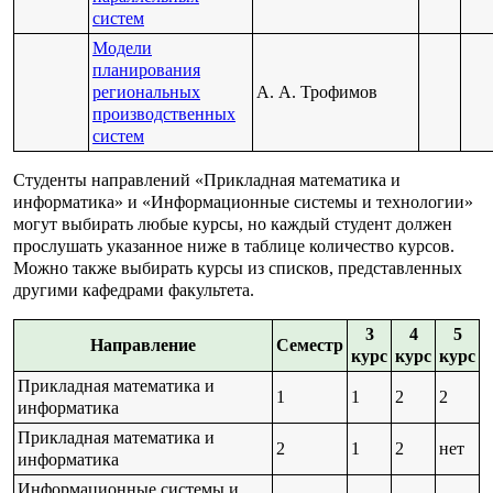
систем
Модели
планирования
региональных
А. А. Трофимов
производственных
систем
Студенты направлений «Прикладная математика и
информатика» и «Информационные системы и технологии»
могут выбирать любые курсы, но каждый студент должен
прослушать указанное ниже в таблице количество курсов.
Можно также выбирать курсы из списков, представленных
другими кафедрами факультета.
3
4
5
Направление
Семестр
курс
курс
курс
Прикладная математика и
1
1
2
2
информатика
Прикладная математика и
2
1
2
нет
информатика
Информационные системы и