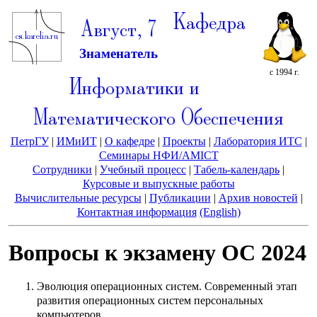
Кафедра
Август, 7
Знаменатель
с 1994 г.
Информатики и
Математического Обеспечения
ПетрГУ
|
ИМиИТ
|
О кафедре
|
Проекты
|
Лаборатория ИТС
|
Семинары НФИ/AMICT
Сотрудники
|
Учебный процесс
|
Табель-календарь
|
Курсовые и выпускные работы
Вычислительные ресурсы
|
Публикации
|
Архив новостей
|
Контактная информация
(English)
Вопросы к экзамену ОС 2024
Эволюция операционных систем. Современный этап
развития операционных систем персональных
компьютеров.