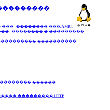
���������
� 1994 �.
 ���
|
�������� ���/AMICT
���
|
�������� � ���������
���������� ����������
����������� ������
��� ��������� HTTP
.