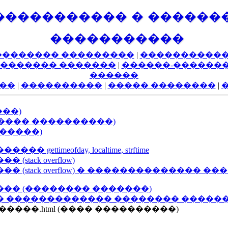
����������� � ������
�����������
�������� ���������
|
�����������
������� �������
|
������-������
������
��
|
����������
|
����� ��������
|
���)
����� ����������)
������)
imeofday, localtime, strftime
ack overflow)
 (stack overflow) � �������������� 
�� (�������� �������)
 ������������� �������� �������
��/�/�����.html (���� ����������)