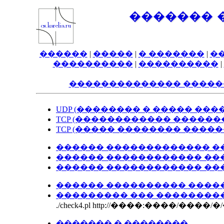
������� 
������
|
�����
|
� �������
|
�
����������
|
����������
|
�������������� �����
UDP (�������� � ����� ���
TCP (������������ �����
TCP (����� �������� ����
������ ������������� ������� gett
������ ������������ ����� (st
������ ������������ �����
������ ���������� �����
��������� ��� ���������
./check4.pl http://����:����/��
������� � ��������