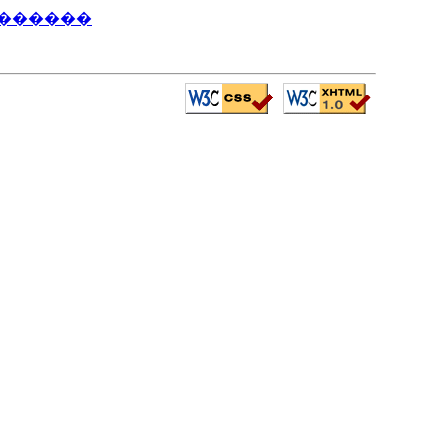
�������