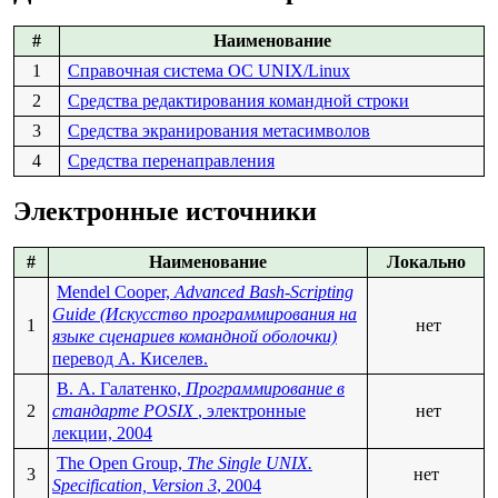
#
Наименование
1
Справочная система ОС UNIX/Linux
2
Средства редактирования командной строки
3
Средства экранирования метасимволов
4
Средства перенаправления
Электронные источники
#
Наименование
Локально
Mendel Cooper,
Advanced Bash-Scripting
Guide (Искусство программирования на
1
нет
языке сценариев командной оболочки)
перевод А. Киселев.
В. А. Галатенко,
Программирование в
2
стандарте POSIX
, электронные
нет
лекции, 2004
The Open Group,
The Single UNIX.
3
нет
Specification, Version 3
, 2004