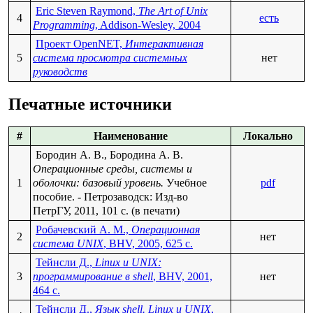
Eric Steven Raymond,
The Art of Unix
4
есть
Programming
, Addison-Wesley, 2004
Проект OpenNET,
Интерактивная
5
система просмотра системных
нет
руководств
Печатные источники
#
Наименование
Локально
Бородин А. В., Бородина А. В.
Операционные среды, системы и
1
оболочки: базовый уровень.
Учебное
pdf
пособие. - Петрозаводск: Изд-во
ПетрГУ, 2011, 101 c. (в печати)
Робачевский А. М.,
Операционная
2
нет
система UNIX
, BHV, 2005, 625 с.
Тейнсли Д.,
Linux и UNIX:
3
программирование в shell
, BHV, 2001,
нет
464 с.
Тейнсли Д.,
Язык shell. Linux и UNIX
,