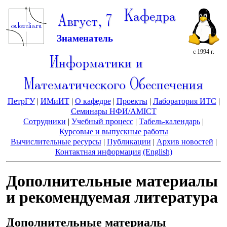
Кафедра
Август, 7
Знаменатель
с 1994 г.
Информатики и
Математического Обеспечения
ПетрГУ
|
ИМиИТ
|
О кафедре
|
Проекты
|
Лаборатория ИТС
|
Семинары НФИ/AMICT
Сотрудники
|
Учебный процесс
|
Табель-календарь
|
Курсовые и выпускные работы
Вычислительные ресурсы
|
Публикации
|
Архив новостей
|
Контактная информация
(English)
Дополнительные материалы
и рекомендуемая литература
Дополнительные материалы