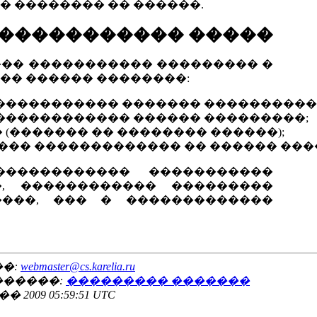
 �������� �� ������.
������������ �����
�� ����������� ��������� �
�� ������ ��������:
����������� ������� ����������
������������ ������ ���������;
(������� �� �������� ������);
��� ������������� �� ������ ���
����������� �����������
, ������������ ���������
���, ��� � �������������
��:
webmaster@cs.karelia.ru
������:
��������� �������
09 05:59:51 UTC