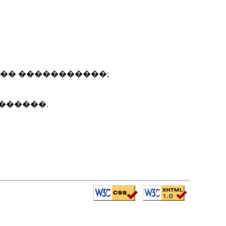
�� �����������;
������.