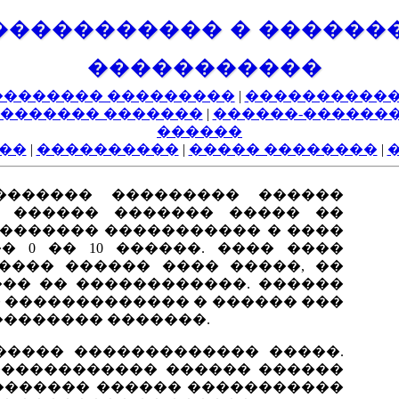
����������� � ������
�����������
�������� ���������
|
�����������
������� �������
|
������-������
������
��
|
����������
|
����� ��������
|
������� ��������� ������
� ������ ������� ����� ��
�������� ����������� � ����
 0 �� 10 ������. ���� ����
���� ������ ���� �����, ��
�� �� ������������. ������
 ������������� � ������ ���
�������� �������.
����� ������������� �����.
������������ ������ ������
�������� ������ �����������