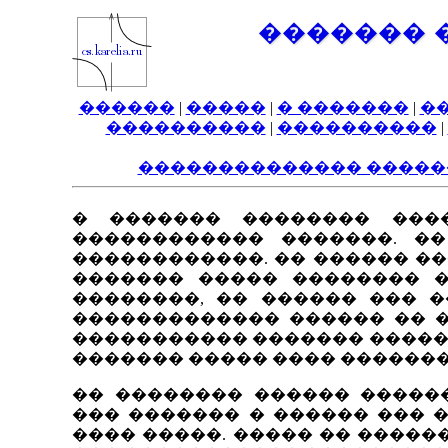
������� 
������
|
�����
|
� �������
|
�
����������
|
����������
|
�������������� �����
� ������� �������� ���
������������ �������. �
������������. �� ������ �
������� ����� �������� ��
��������, �� ������ ��� �
������������� ������ �� �
����������� ������� �����
������� ����� ���� ������
�� �������� ������ �����
��� ������� � ������ ��� 
���� �����. ����� �� ����