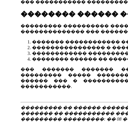
��� ����������� ����������
�������� ������ 
��������� ���������� ����
�������������� ��� ������
������� ������������ �
���������������� � ���
������������ ��������� 
�������� ������ �� ����
��� ������� ������� ��
��������� ����� �������
������ ��� � ����������
�����������.
��������� �� ������ �����
������� �� ����������� ��
��������� ���������: �� 08 ��� 20