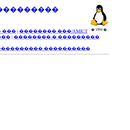
���������
� 1994 �.
 ���
|
�������� ���/AMICT
���
|
�������� � ���������
���������� ����������