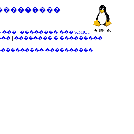
���������
� 1994 �.
 ���
|
�������� ���/AMICT
���
|
�������� � ���������
���������� ����������