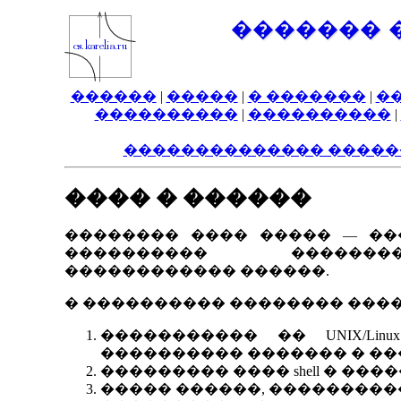
������� 
������
|
�����
|
� �������
|
�
����������
|
����������
|
�������������� �����
���� � ������
�������� ���� ����� — ��
���������� ���������
������������ ������.
� ���������� �������� ����
����������� �� UNIX/Li
���������� ������� � ��
��������� ���� shell � ����
����� ������, ����������