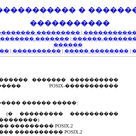
����������� � ������
�����������
�������� ���������
|
�����������
������� �������
|
������-������
������
��
|
����������
|
����� ��������
|
������ ������� ����������
��� POSIX-�����������
���� ������ �����:
nux (� ��������� ����������
��������)
�� ��������� POSIX.2
�� ���������� POSIX.2