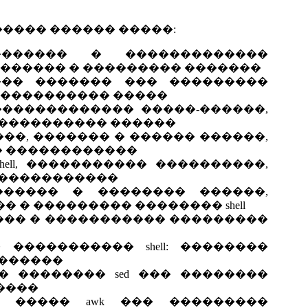
���� ������ �����:
������� � �������������
������� � ��������� �������
��� ������� ��� ���������
����������� �����
������������ �����-������,
 ���������� ������
�, ������� � ������ ������,
� ������������
ell, ����������� ����������,
 �����������
������ � �������� ������,
 � ��������� �������� shell
�� � ����������� ���������
����������� shell: ��������
 ������
 �������� sed ��� ��������
����
 ����� awk ��� ���������