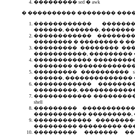
��������� sed � awk
� ���������� �������� ����
������������ ������
������, �������, ������
������������ �������
�������� � �������� � �
��������� �������� ���
�����������, ���������
������������ ����������
�������� ������������
��������� ���������� sh
������, ��������������
������������ �������
���������, �������������
������������ ���������
shell
��������� ����������� 
����������� ���������,
������������ ���������
��������� ��������� ��
��������� ������� ��