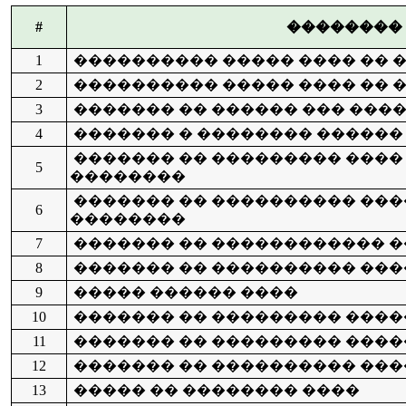
#
��������
1
���������� ����� ���� �� 
2
���������� ����� ���� �� 
3
������� �� ������ ��� ���
4
������� � �������� ������
������� �� ��������� ����
5
��������
������� �� ���������� ���
6
��������
7
������� �� ������������ 
8
������� �� ���������� ��
9
����� ������ ����
10
������� �� ��������� ���
11
������� �� ��������� ����
12
������� �� ���������� ��
13
����� �� �������� ����