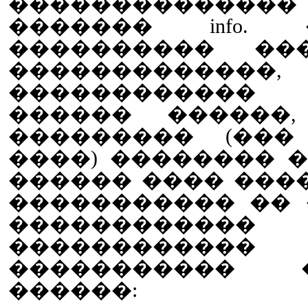
��������������
������� info. 
���������� ���
����������
������������
������ ������
��������� (���
����) �������� �
������ ���� ���
����������� �� 
����������
������������
����������� 
������: