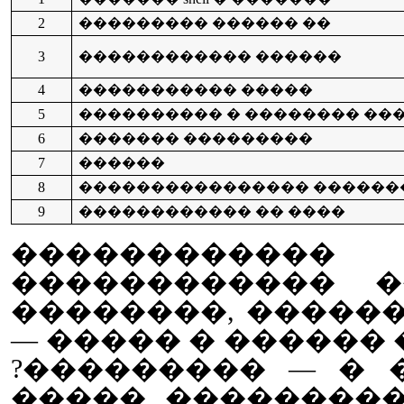
2
��������� ������ ��
3
������������ ������
4
����������� �����
5
���������� � �������� ��
6
������� ���������
7
������
8
���������������� ������
9
������������ �� ����
����������
������������ �
��������, ������
— ����� � ������
?��������� — � �
����� ��������