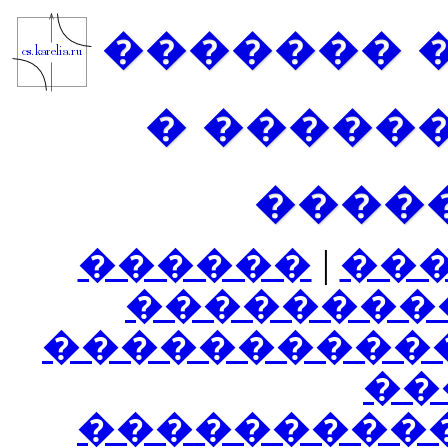
������� 
� �����
����
������
|
��
��������
����������
���
���������