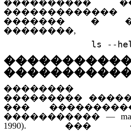
���������� �
�������������
������� � ���
��������,
ls --he
�����������
����������
�������� �
��������� ����
��� ���������
����������� — manual p
1990). ��� �