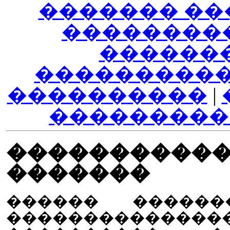
������� ��
��������
������
����������
����������
|
���������
�����������
�������
������ ������
�������������