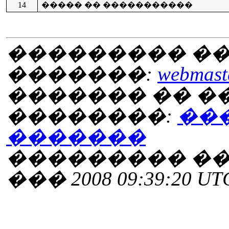
14
����� �� �����������
��������� ��
�������:
webmaste
������� �� 
��������:
��
�������
��������� ���
��� 2008 09:39:20 UT