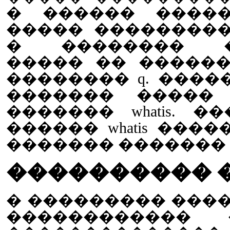
� ������ �����
����� ��������
� �������� ��
����� �� �����
�������� q. ����
������� �����
������� whatis. 
������ whatis ���
������� ������� apr
���������� ��
� ��������� ����
������������ 