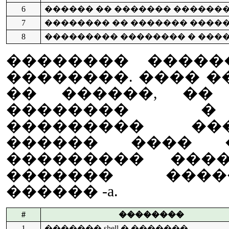
6
������ �� ������� ������
7
�������� �� ������� ����
8
��������� �������� � ���
�������� �����
��������. ���� �
�� ������, �� 
�������� �
��������� ��
������ ���� 
��������� ���
������� �����
������ -a.
#
��������
1
������� shell � �������