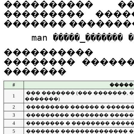
���������� �
��������� ����
������� �������
man �����_������� �
����������
�������� �����
�������
#
�����
��� ������� (��� �������, 
1
�������)
2
��������� ������ � �����
3
��������� �������� ����
4
�������� � �������� ����
5
������� �������������� �