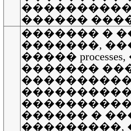
����������
������ ���
������� � 
�������, �
����� processe
������� ����
���������
����������
����������
������ � �
���������, 