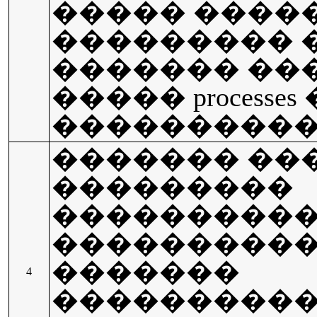
����� ����
��������� 
������� ���
����� processe
���������
������� ��
���������
���������
����������
�������
4
���������