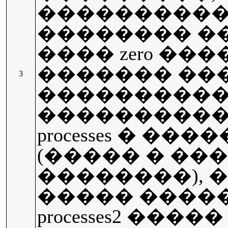
���������
�������� �
���� zero ��
������� ����
3
���������
����������
processes � ����� 
(����� � ��
��������), 
����� �����
processes2 ���