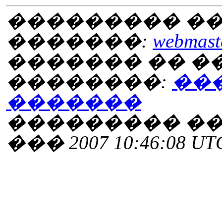
��������� ��
�������:
webmaste
������� �� 
��������:
��
�������
��������� ���
��� 2007 10:46:08 UT