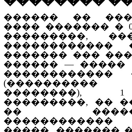
�������� �
������ �� ���
���� ������� � 
���������, ��
������������ 
������� ��� ��
������ — �����
������������ �
(����������
��������), 
���������, �� 
�� �������
�����������
�����, ������� 