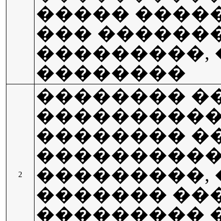
����� �����
��� ������
���������,
��������
�������� �
���������
�������� �
���������
���������,
2
������� ��
��������� 