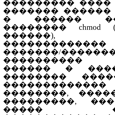
��������� ����
������� ������
� ������ �
�������� chmod
������),
�������������
�������/�������
���������� 
������ � ����
�������� ����
����������
��������, ����
���������, ��
����� ���