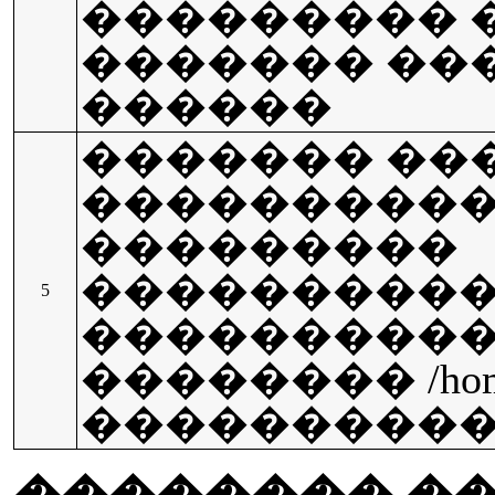
��������� 
������� ��
������
������� ��
���������
���������
����������
5
����������
�������� /hom
���������