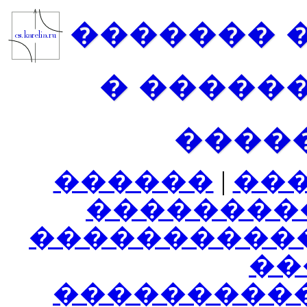
������� 
� �����
����
������
|
��
��������
����������
���
���������