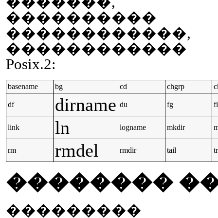
�������, �
���������� 
������������
������������ 
Posix.2:
basename
bg
cd
chgrp
c
dirname
df
du
fg
f
ln
link
logname
mkdir
rmdel
rm
rmdir
tail
tr
�������� �
��������� �