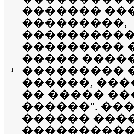
������� ��
���������,
���������
��������� 
����� ����
��������� 
1
������, ���
�� ����� ��
������". ��
������ ���
����������