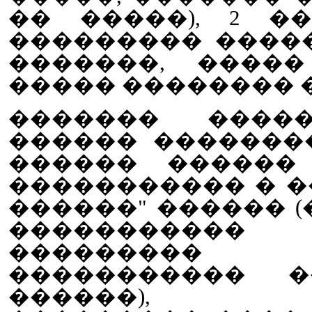
�� �����), 2 �
��������� �����
�������, ����
����� �������� �
������� �����
������ �������
������ ������
����������� � �
������" ������ (�
����������� 
���������
����������� �
������), �