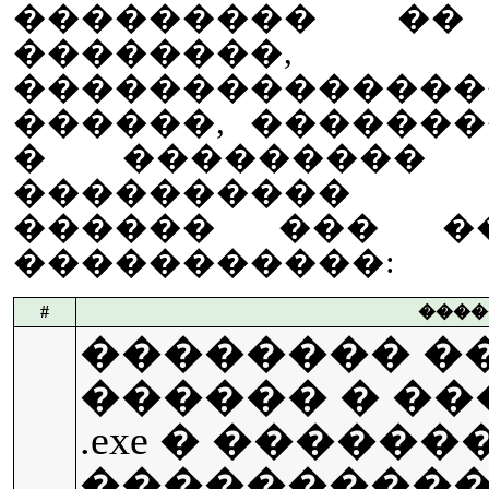
��������� ��
��������, 
������������
������, ������
� ��������� �
���������� 
������ ��� ���
�����������:
#
����
�������� �
������ � �
.exe � ��������
����������