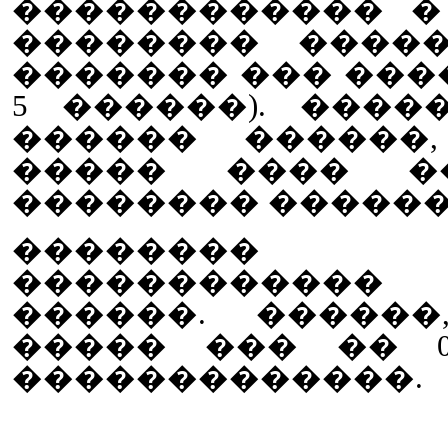
������������ �
�������� �����
������� ��� ���
5 ������). ����
������ ������
����� ���� ��
�������� ������
��������
����������
������. ������
����� ��� �� 
�������������.