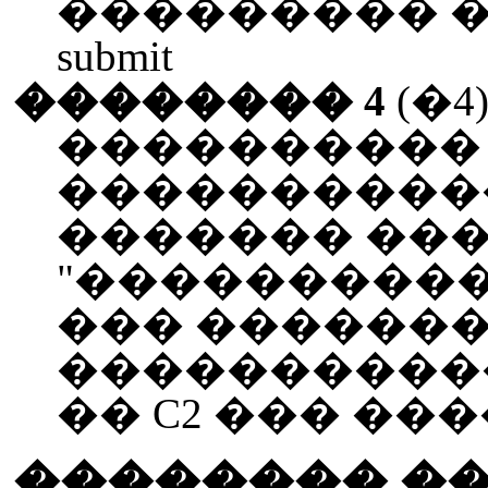
��������� �
submit
�������� 4
(�4
����������
�����������
������� ���
"����������
��� ������
����������
�� C2 ��� ����
�������� �