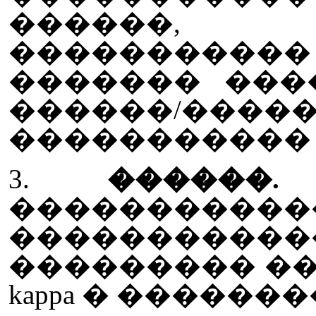
������,
���������
������� ���
������/���
����������� yi
3.
������.
�����������
���������
��������� �� 
kappa � ������