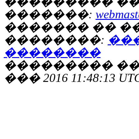
��������� ��
�������:
webmaste
������� �� 
��������:
��
��������
��������� ���
��� 2016 11:48:13 UT