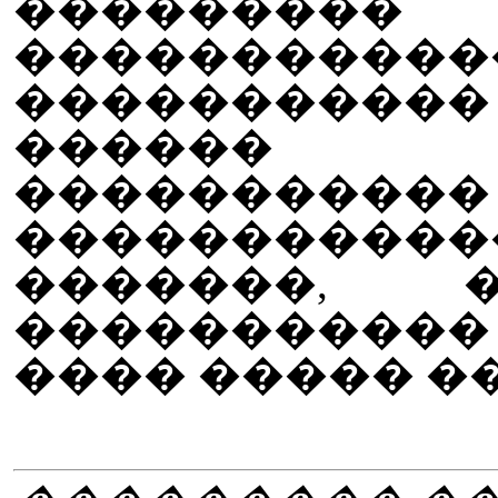
�������
�����������
�����������
������
����������
�����������
�������, 
����������
���� ����� �