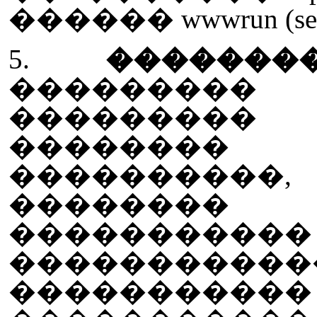
������ wwwrun (setf
5.
��������
��������� 
��������
��������
���������
�������
���������
���������
��������