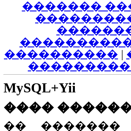
������� ��
��������
������
����������
����������
|
���������
MySQL+Yii
���� �����
�� �������