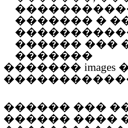
������������
������� � �
�����������
������ ���
�������
������� images 
������������
������ ��� �
������ ���� 