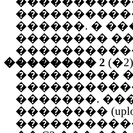
����������
����������
������. � �
�������� �
�����������
�������� 2
(�2
��������� 
�����������
�������. ��
�������� (upl
����������