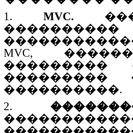
1.
MVC.
����
�������
����������
MVC, ����
��������� 
��������� �
����������.
2.
�������
�����������
���������