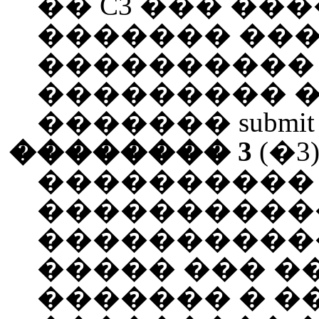
�� C3 ��� ����
������� ���
����������
��������� �
������� submit
�������� 3
(�3
����������
����������
����������
����� ��� 
������� � �