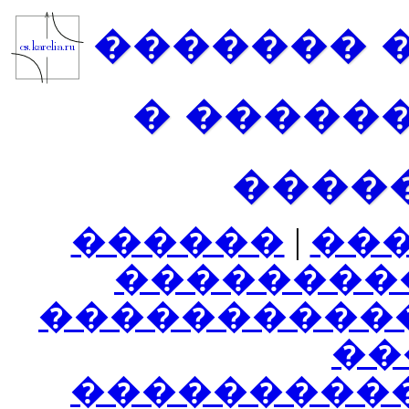
������� 
� �����
����
������
|
��
��������
����������
���
���������