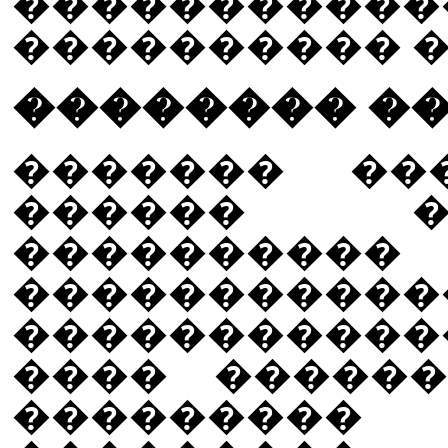
����������
���������� �
�������� �
������� ��
������ �
�������
����������
����������
���� �����
���������