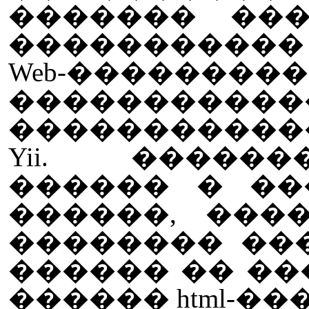
������� ��
����������
Web-���
�����������
������������
Yii. ������
������ � ���
������, ���
�������� ��
������ �� ��
������ html-��