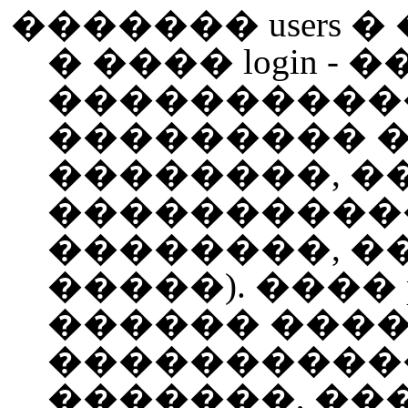
������� users � ��
� ���� login 
����������
��������� �
��������, �
������������
��������, �
�����). ���� p
������ ���
�����������
�������, ��