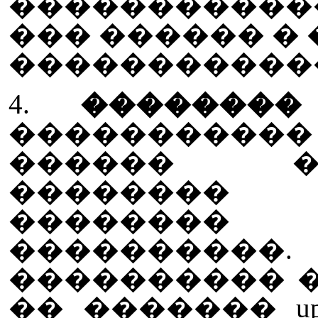
������������ 
��� ������ �
������������ Act
4.
��������
����������
������ �
�������� u
��������
����������
���������� ��
�� ������� up