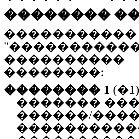
�������� �
��������
"���������
���������
��������:
�������� 1
(�1
������� ���
������/����
�����������