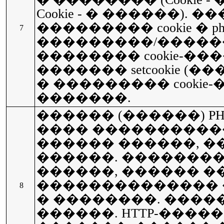
Cookie - � ������). 
��������� cookie � 
7
���������/�����
�������� cookie-��
������� setcookie (
� ��������� cookie-�
�������.
������ (������) P
���� ����������
������ ������, 
������. �������
������, ������ 
�������������� 
8
� ��������. ����
������. HTTP-����