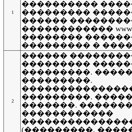
���������� ����
��������� �����
1
������ ��������
������������ wwwr
�������� ������
��������� � ����
������ ���������
��������� ����
���������. �����
���������.
��������������
���������. ������ 
2
�������. ������
������������
��������������
(���������, ���