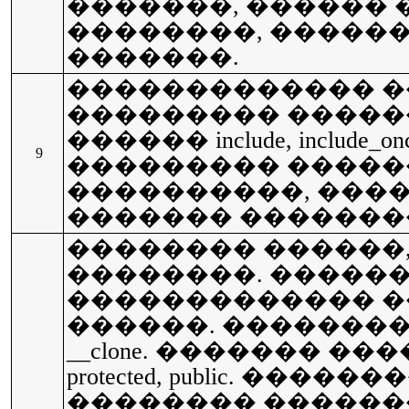
�������, ������ 
��������, �����
�������.
������������� ��
��������� �����
������ include, include_once, 
9
��������� �����
����������, ����
������� ����������
�������� ������
��������. ������
������������� �
������. ��������
__clone. ������� ����
protected, public. ���
�������� ������