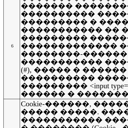
������� �������
���������� �����
��������� � ����
����������� �� �
��������� �����
������������� �����
6
��������-������
����������� ���
(#), ����� � ������ (name
���������� ����
��������� <input type="im
������ � �������
Cookie-������, ���
����� �����. ���
����������� ���
� �������� (Cookie - 