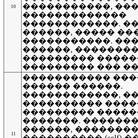
�����������, ��
10
�������������
������������. �
������, ����� �
�����������. ��
������, ��������
��������� �����
��������� ��� ��
����������� ���
������ ������.
������������, �
���������� ����
��������� �����
�������. ������
������, �������
11
���������� (self)