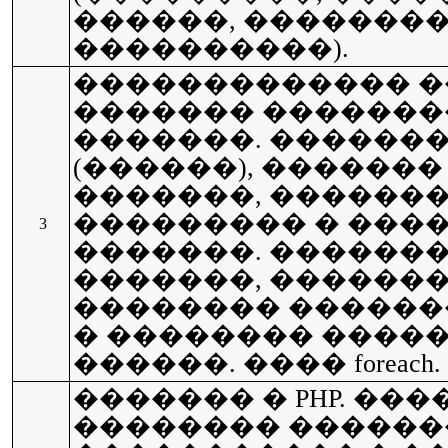
������, �������
����������).
������������� ��
������� �������
�������. ������
(������), ������
�������, ������
��������� � ���
3
�������. ������
�������, �������
�������� ������
� �������� ����
������. ���� foreach.
������� � PHP. ��
�������� ������