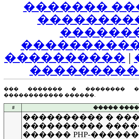
������� ��
��������
������
����������
����������
|
���������
��� ������� � �������� �
������������ ������.
#
����� ���
���������� � ��
���������� �����
������ PHP-�����