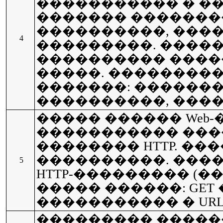
����������� � ��
������� �������
����������, ���
4
���������. ����
���������� ���
�����. ��������
�������: �������
����������, ���
����� ������ Web
����������� ���
�������� HTTP. ����
����������. ���
5
HTTP-��������� (��
����� ������: GET �
����������� � URL
��������� ������