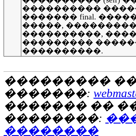
���������� ����
������� final. ���
�����, ���������
����������, ���
��������� �����
����������.
��������� ��
�������:
webmaste
������� �� 
��������:
��
��������