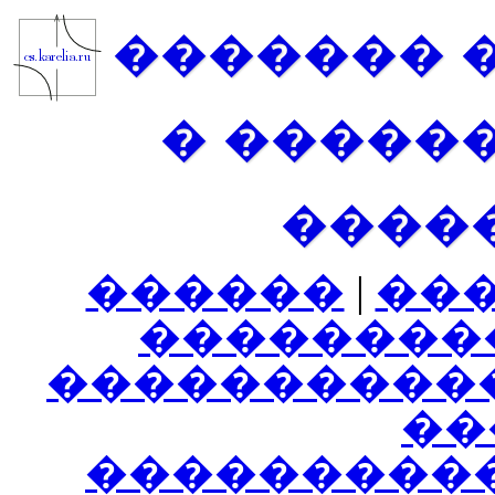
������� 
� �����
����
������
|
��
��������
����������
���
���������