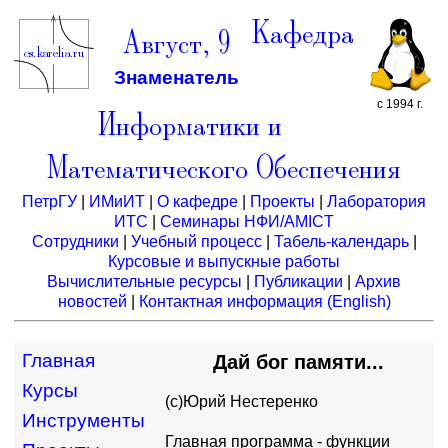
Кафедра
Август, 9
Знаменатель
с 1994 г.
Информатики и
Математического Обеспечения
ПетрГУ
|
ИМиИТ
|
О кафедре
|
Проекты
|
Лаборатория
ИТС
|
Семинары НФИ/AMICT
Сотрудники
|
Учебный процесс
|
Табель-календарь
|
Курсовые и выпускные работы
Вычислительные ресурсы
|
Публикации
|
Архив
новостей
|
Контактная информация
(English)
Главная
Дай бог памяти...
Курсы
(c)Юpий Hестеpенко
Инструменты
Главная пpогpамма - функции