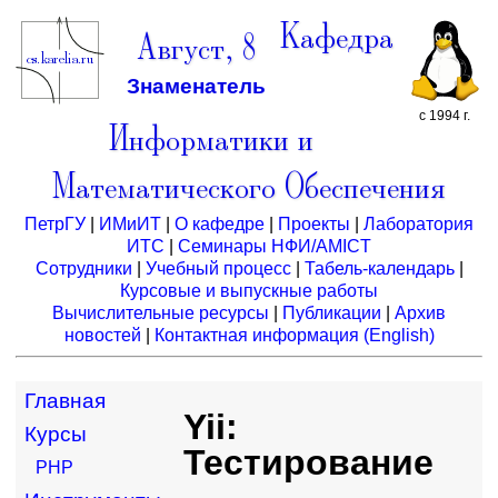
Кафедра
Август, 8
Знаменатель
с 1994 г.
Информатики и
Математического Обеспечения
ПетрГУ
|
ИМиИТ
|
О кафедре
|
Проекты
|
Лаборатория
ИТС
|
Семинары НФИ/AMICT
Сотрудники
|
Учебный процесс
|
Табель-календарь
|
Курсовые и выпускные работы
Вычислительные ресурсы
|
Публикации
|
Архив
новостей
|
Контактная информация
(English)
Главная
Yii:
Курсы
Тестирование
PHP