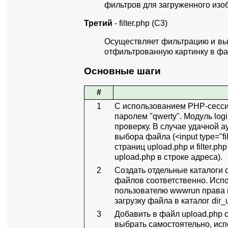
фильтров для загруженного изо
Третий
- filter.php (С3)
Осуществляет фильтрацию и вы
отфильтрованную картинку в фа
Основные шаги
#
1
С использованием PHP-сессий
паролем "qwerty". Модуль lo
проверку. В случае удачной 
выбора файла (<input type="fi
страниц upload.php и filter.p
upload.php в строке адреса).
2
Создать отдельные каталоги d
файлов соответственно. Испо
пользователю wwwrun права н
загрузку файла в каталог di
3
Добавить в файл upload.php 
выбрать самостоятельно, исп