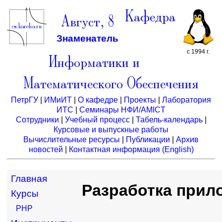
Кафедра
Август, 8
Знаменатель
с 1994 г.
Информатики и
Математического Обеспечения
ПетрГУ
|
ИМиИТ
|
О кафедре
|
Проекты
|
Лаборатория
ИТС
|
Семинары НФИ/AMICT
Сотрудники
|
Учебный процесс
|
Табель-календарь
|
Курсовые и выпускные работы
Вычислительные ресурсы
|
Публикации
|
Архив
новостей
|
Контактная информация
(English)
Главная
Разработка прил
Курсы
PHP