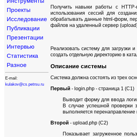
Инструменты
Получить навыки работы с HTTP-п
Проекты
использования сессий для создан
Исследование
обрабатывать данные html-форм, пе
файлов на удаленный сервер (upload)
Публикации
Презентации
Интервью
Реализовать систему для загрузки 
создать отдельную директорию в катал
Статистика
Разное
Описание системы
Система должна состоять из трех ос
E-mail:
kulakov@cs.petrsu.ru
Первый
- login.php - страница 1 (С1)
Выводит форму для ввода логи
В случае успешной проверки з
выполняется перенаправление н
Второй
- upload.php (С2)
Показывает загруженное польз