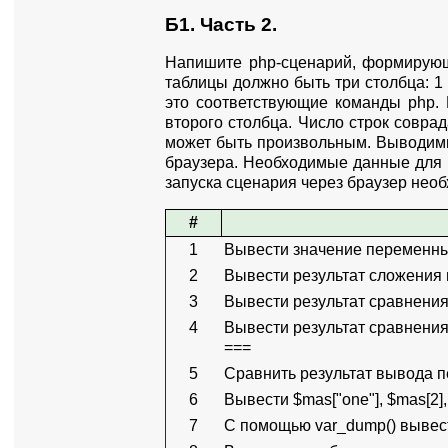
Б1. Часть 2.
Напишите php-сценарий, формирующ
таблицы должно быть три столбца: 1 -
это соответствующие команды php. 
второго столбца. Число строк соврад
может быть произвольным. Выводимы
браузера. Необходимые данные для в
запуска сценария через браузер необх
#
1
Вывести значение переменных $
2
Вывести результат сложения 
3
Вывести результат сравнения 
4
Вывести результат сравнения
===
5
Сравнить результат вывода п
6
Вывести $mas["one"], $mas[2],
7
С помощью var_dump() вывес