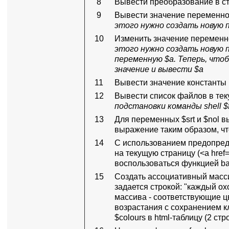
8
Вывести преобразование в с
9
Вывести значение переменно
этого нужно создать новую 
10
Изменить значение переменно
этого нужно создать новую 
переменную $a. Теперь, чтоб
значение и вывести $a
11
Вывести значение констант
12
Вывести список файлов в те
подстановки команды shell $fil
13
Для переменных $srt и $nol в
выражение таким образом, что
14
С использованием предопреде
на текущую страницу (<a href
воспользоваться функцией ba
15
Создать ассоциативный масси
задается строкой: "каждый ох
массива - соответствующие ц
возрастания с сохранением к
$colours в html-таблицу (2 стр