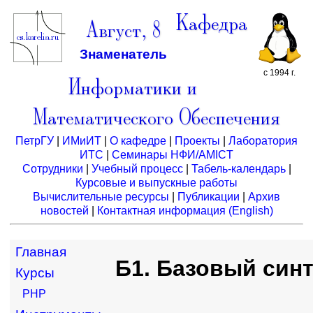
Кафедра
Август, 8
Знаменатель
с 1994 г.
Информатики и
Математического Обеспечения
ПетрГУ
|
ИМиИТ
|
О кафедре
|
Проекты
|
Лаборатория
ИТС
|
Семинары НФИ/AMICT
Сотрудники
|
Учебный процесс
|
Табель-календарь
|
Курсовые и выпускные работы
Вычислительные ресурсы
|
Публикации
|
Архив
новостей
|
Контактная информация
(English)
Главная
Б1. Базовый син
Курсы
PHP