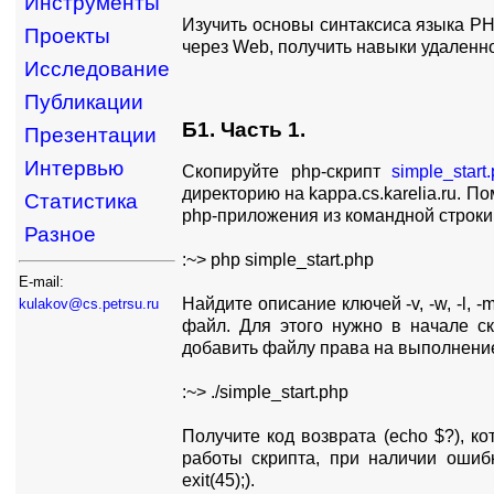
Инструменты
Изучить основы синтаксиса языка PHP
Проекты
через Web, получить навыки удаленно
Исследование
Публикации
Б1. Часть 1.
Презентации
Интервью
Скопируйте php-скрипт
simple_start
директорию на kappa.cs.karelia.ru. 
Статистика
php-приложения из командной строки
Разное
:~> php simple_start.php
E-mail:
Найдите описание ключей -v, -w, -l, -
kulakov@cs.petrsu.ru
файл. Для этого нужно в начале скр
добавить файлу права на выполнение
:~> ./simple_start.php
Получите код возврата (echo $?), 
работы скрипта, при наличии ошиб
exit(45);).