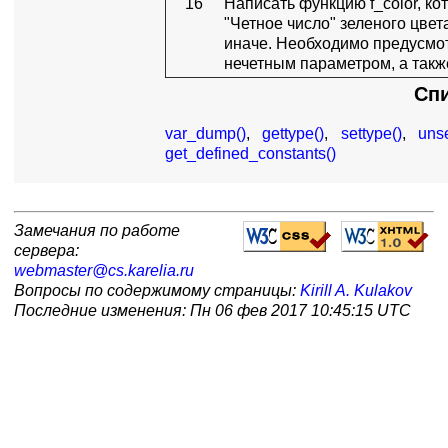
16
Написать функцию f_color, к
"Четное число" зеленого цвет
иначе. Необходимо предусмот
нечетным параметром, а такж
Сп
var_dump()
,
gettype()
,
settype()
,
unse
get_defined_constants()
Замечания по работе
сервера:
webmaster@cs.karelia.ru
Вопросы по содержимому страницы:
Kirill A. Kulakov
Последние изменения: Пн 06 фев 2017 10:45:15 UTC