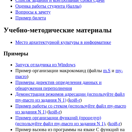
Список заданий и контрольные сроки сдачи
Оценка работы студента (баллы)
Вопросы к зачету
Пример билета
Учебно-методические материалы
Место архитектурной культуры в информатике
Примеры
Запуск отладчика из Windows
Пример организации макрокоманд (файлы
m.S
и
my-
macro
)
Примеры директив определения данных и
обнаружения переполнения
Демонстрация режимов адресации (используйте файл
my-macro из задания N 1)
(
koi8-r
)
Пример работы со стеком (используйте файл my-macro
из задания N 1)
(
koi8-r
)
Пример организации функций (процедур)
(используйте файл my-macro из задания N 1)
, (
koi8-r
)
Пример вызова из программы на языке С функций на