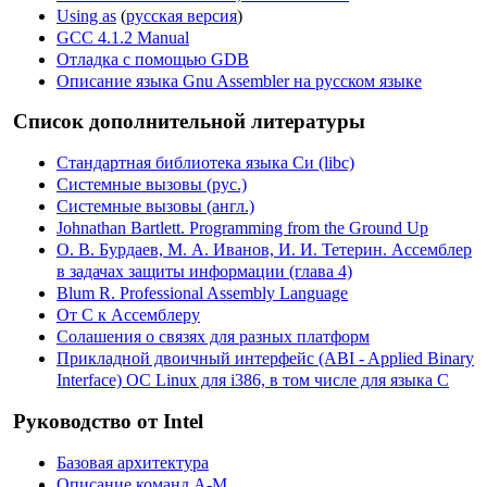
Using as
(
русская версия
)
GCC 4.1.2 Manual
Отладка с помощью GDB
Описание языка Gnu Assembler на русском языке
Список дополнительной литературы
Стандартная библиотека языка Си (libc)
Системные вызовы (рус.)
Системные вызовы (англ.)
Johnathan Bartlett. Programming from the Ground Up
О. В. Бурдаев, М. А. Иванов, И. И. Тетерин. Ассемблер
в задачах защиты информации (глава 4)
Blum R. Professional Assembly Language
От C к Ассемблеру
Солашения о связях для разных платформ
Прикладной двоичный интерфейс (ABI - Applied Binary
Interface) ОС Linux для i386, в том числе для языка C
Руководство от Intel
Базовая архитектура
Описание команд A-M