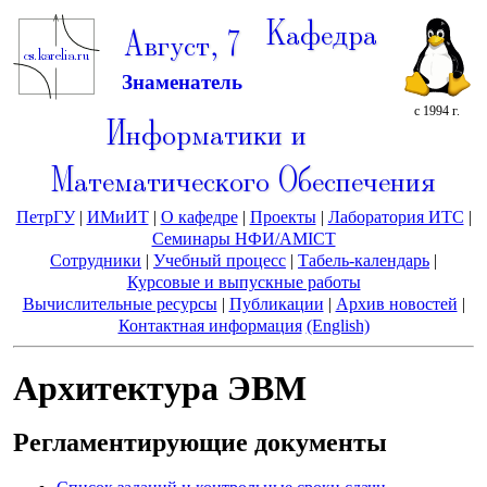
Кафедра
Август, 7
Знаменатель
с 1994 г.
Информатики и
Математического Обеспечения
ПетрГУ
|
ИМиИТ
|
О кафедре
|
Проекты
|
Лаборатория ИТС
|
Семинары НФИ/AMICT
Сотрудники
|
Учебный процесс
|
Табель-календарь
|
Курсовые и выпускные работы
Вычислительные ресурсы
|
Публикации
|
Архив новостей
|
Контактная информация
(English)
Архитектура ЭВМ
Регламентирующие документы