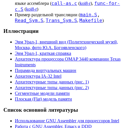
call-as.c
func-for-
языке ассемблера (
(
koi8-r
),
c.S
(
koi8-r
)
main.S
,
Пример раздельной трансляции (
Read_Sym.S
Trans_Sym.S
Makefile
,
,
)
Иллюстрации
Эвм Урал-1, внешний вид (Политехнический музей,
Москва, фото Ю.А. Богоявленского)
Эвм Урал-1, краткая справка
Архитектура процессора OMAP 3440 компании Texas
Instruments
Пирамида виртуальных машин
Архитектура IA-32 Intel
Архитектурные типы данных (рис. 1)
Архитектурные типы данных (рис. 2)
Сегментные модели памяти
Плоская (Flat) модель памяти
Список основной литературы
Использование GNU Assembler для процессоров Intel
Работа с GNU Assembler, Emacs и DDD