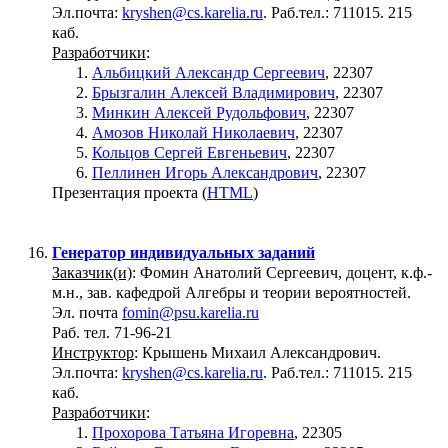
Эл.почта:
kryshen@cs.karelia.ru
. Раб.тел.: 711015. 215
каб.
Разработчики
:
Альбицкий Александр Сергеевич
, 22307
Брызгалин Алексей Владимирович
, 22307
Минкин Алексей Рудольфович
, 22307
Амозов Николай Николаевич
, 22307
Кольцов Сергей Евгеньевич
, 22307
Пеллинен Игорь Александрович
, 22307
Презентация проекта (
HTML
)
Генератор индивидуальных заданий
Заказчик(и)
: Фомин Анатолий Сергеевич, доцент, к.ф.-
м.н., зав. кафедрой Алгебры и теории вероятностей.
Эл. почта
fomin@psu.karelia.ru
Раб. тел. 71-96-21
Инструктор
: Крышень Михаил Александрович.
Эл.почта:
kryshen@cs.karelia.ru
. Раб.тел.: 711015. 215
каб.
Разработчики
:
Прохорова Татьяна Игоревна
, 22305