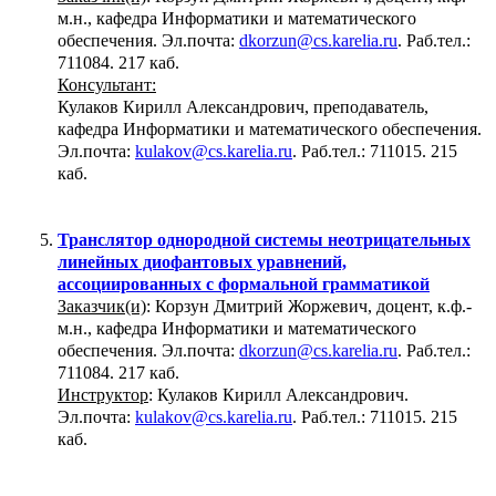
м.н., кафедра Информатики и математического
обеспечения. Эл.почта:
dkorzun@cs.karelia.ru
. Раб.тел.:
711084. 217 каб.
Консультант:
Кулаков Кирилл Александрович, преподаватель,
кафедра Информатики и математического обеспечения.
Эл.почта:
kulakov@cs.karelia.ru
. Раб.тел.: 711015. 215
каб.
Транслятор однородной системы неотрицательных
линейных диофантовых уравнений,
ассоциированных с формальной грамматикой
Заказчик(и)
: Корзун Дмитрий Жоржевич, доцент, к.ф.-
м.н., кафедра Информатики и математического
обеспечения. Эл.почта:
dkorzun@cs.karelia.ru
. Раб.тел.:
711084. 217 каб.
Инструктор
: Кулаков Кирилл Александрович.
Эл.почта:
kulakov@cs.karelia.ru
. Раб.тел.: 711015. 215
каб.