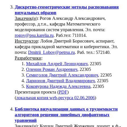
Дискретно-геометрические методы распознавания
визуальных образов
Заказчик(и)
: Рогов Александр Александрович,
профессор, д.т.н., кафедра Математического
моделирования систем управления. Эл. почта:
rogov@psu.karelia.ru
. Раб.тел: 711014.
Инструктор
: Лобов Дмитрий Борисович, аспирант,
кафедра прикладной математики и кибернетики. Эл.
почта:
Dmitrii_Lobov@petrsu.ru
. Раб. тел.: 572140.
Разработчики
:
Михайлов Андрей Леонидович
, 22305
Оленин Роман Андреевич
, 22305
Семиголов Дмитрий Александрович
, 22305
Ларионов Дмитрий Владимирович
, 22305
Коковурова Надежда Алексеевна
, 22305
Презентация проекта (
PDF
)
(
локальная копия web-ресурса 02.06.2006
)
Библиотека визуализации данных о трудоемкости
алгоритмов решения линейных диофантовых
уравнений
Заказчик(и)
: Корзун Дмитрий Жоржевич, доцент, к.ф.-