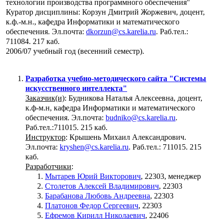
технологии производства программного обеспечения"
Куратор дисциплины: Корзун Дмитрий Жоржевич, доцент,
к.ф.-м.н., кафедра Информатики и математического
обеспечения. Эл.почта:
dkorzun@cs.karelia.ru
. Раб.тел.:
711084. 217 каб.
2006/07 учебный год (весенний семестр).
Разработка учебно-методического сайта "Системы
искусственного интеллекта"
Заказчик(и)
: Будникова Наталья Алексеевна, доцент,
к.ф-м.н, кафедра Информатики и математического
обеспечения. Эл.почта:
budniko@cs.karelia.ru
.
Раб.тел.:711015. 215 каб.
Инструктор
: Крышень Михаил Александрович.
Эл.почта:
kryshen@cs.karelia.ru
. Раб.тел.: 711015. 215
каб.
Разработчики
:
Мытарев Юрий Викторович
, 22303, менеджер
Столетов Алексей Владимирович
, 22303
Барабанова Любовь Андреевна
, 22303
Платонов Федор Сергеевич
, 22303
Ефремов Кирилл Николаевич
, 22406