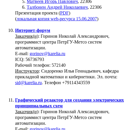
Матвеев Игорь Павлович
, 22306
Талбонен Андрей Николаевич
, 22306
Презентация проекта (
PDF
)
(
локальная копия web-ресурса 15.06.2007
)
Интернет-форум
Заказчик(и)
: Горинов Николай Александрович,
программист центра ПетрГУ-Метсо систем
автоматизации.
E-mail:
gorinov@karelia.ru
ICQ: 56736793
Рабочий телефон: 572140
Инструктор
: Сидоренко Илья Геннадьевич, кафедра
прикладной математики и кибернетики. Эл. почта:
sid@karelia.ru
. Телефон +79114343559
Графический редактор для создания электрических
принципиальных схем
Заказчик(и)
: Горинов Николай Александрович,
программист центра ПетрГУ-Метсо систем
автоматизации.
E-mail:
gorinov@karelia.ru