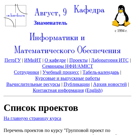
Кафедра
Август, 9
Знаменатель
с 1994 г.
Информатики и
Математического Обеспечения
ПетрГУ
|
ИМиИТ
|
О кафедре
|
Проекты
|
Лаборатория ИТС
|
Семинары НФИ/AMICT
Сотрудники
|
Учебный процесс
|
Табель-календарь
|
Курсовые и выпускные работы
Вычислительные ресурсы
|
Публикации
|
Архив новостей
|
Контактная информация
(English)
Список проектов
На главную страницу курса
Перечень проектов по курсу "Групповой проект по