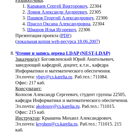
Разработчики
:
Караваев Сергей Викторович
, 22304
Ломов Александр Андреевич
, 22305
Пашков Георгий Александрович
, 22306
Прасол Оксана Александровна
, 22304
Шмаров Илья Игоревич
, 22306
Презентация проекта (
PDF
)
(
локальная копия web-ресурса 18.06.2007
)
Чтение и запись дерева LDAP (NEST-LDAP)
Заказчик(и)
: Богоявленский Юрий Анатольевич,
заведующий кафедрой, доцент, к.т.н., кафедра
Информатики и математического обеспечения.
Эл.почта:
ybgv@cs.karelia.ru
. Раб.тел.: 711084.
Офис: 217 каб.
Консультант:
Колосов Александр Сергеевич, студент группы 22505,
кафедра Информатики и математического обеспечения.
Эл.почта:
akolosov@cs.karelia.ru
. Раб.тел.: 711015.
Офис: 215 каб.
Инструктор
: Крышень Михаил Александрович.
Эл.почта:
kryshen@cs.karelia.ru
. Раб.тел.: 711015. 215
каб.