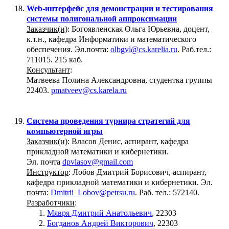
Web-интерфейс для демонстрации и тестирования
системы полигональной аппроксимации
Заказчик(и)
: Богоявленская Ольга Юрьевна, доцент,
к.т.н., кафедра Информатики и математического
обеспечения. Эл.почта:
olbgvl@cs.karelia.ru
. Раб.тел.:
711015. 215 каб.
Консультант
:
Матвеева Полина Александровна, студентка группы
22403.
pmatveev@cs.karela.ru
Система проведения турнира стратегий для
компьютерной игры
Заказчик(и)
: Власов Денис, аспирант, кафедра
прикладной математики и кибернетики.
Эл. почта
dpvlasov@gmail.com
Инструктор
: Лобов Дмитрий Борисович, аспирант,
кафедра прикладной математики и кибернетики. Эл.
почта:
Dmitrii_Lobov@petrsu.ru
. Раб. тел.: 572140.
Разработчики
:
Мявря Дмитрий Анатольевич
, 22303
Богданов Андрей Викторович
, 22303