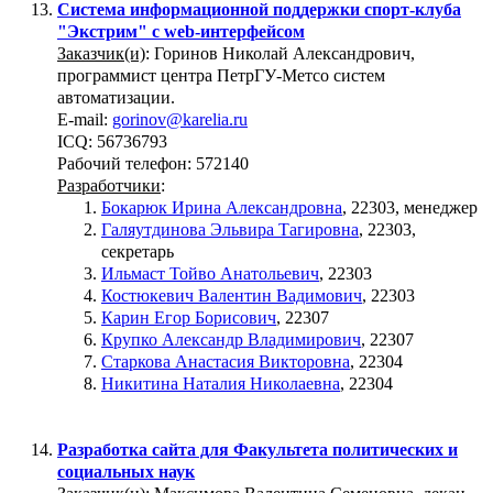
Система информационной поддержки спорт-клуба
"Экстрим" с web-интерфейсом
Заказчик(и)
: Горинов Николай Александрович,
программист центра ПетрГУ-Метсо систем
автоматизации.
E-mail:
gorinov@karelia.ru
ICQ: 56736793
Рабочий телефон: 572140
Разработчики
:
Бокарюк Ирина Александровна
, 22303, менеджер
Галяутдинова Эльвира Тагировна
, 22303,
секретарь
Ильмаст Тойво Анатольевич
, 22303
Костюкевич Валентин Вадимович
, 22303
Карин Егор Борисович
, 22307
Крупко Александр Владимирович
, 22307
Старкова Анастасия Викторовна
, 22304
Никитина Наталия Николаевна
, 22304
Разработка сайта для Факультета политических и
социальных наук