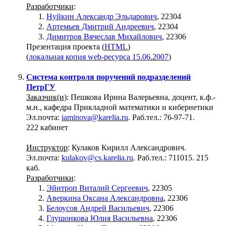
Разработчики
:
Нуйкин Александр Эльдарович
, 22304
Артемьев Дмитрий Андреевич
, 22304
Димитров Вячеслав Михайлович
, 22306
Презентация проекта (
HTML
)
(
локальная копия web-ресурса 15.06.2007
)
Система контроля поручений подразделений
ПетрГУ
Заказчик(и)
: Пешкова Ирина Валерьевна, доцент, к.ф.-
м.н., кафедра Прикладной математики и кибернетики
Эл.почта:
iaminova@karelia.ru
. Раб.тел.: 76-97-71.
222 кабинет
Инструктор
: Кулаков Кирилл Александрович.
Эл.почта:
kulakov@cs.karelia.ru
. Раб.тел.: 711015. 215
каб.
Разработчики
:
Эйнтроп Виталий Сергеевич
, 22305
Аверкина Оксана Александровна
, 22306
Белоусов Андрей Васильевич
, 22306
Глушонкова Юлия Васильевна
, 22306