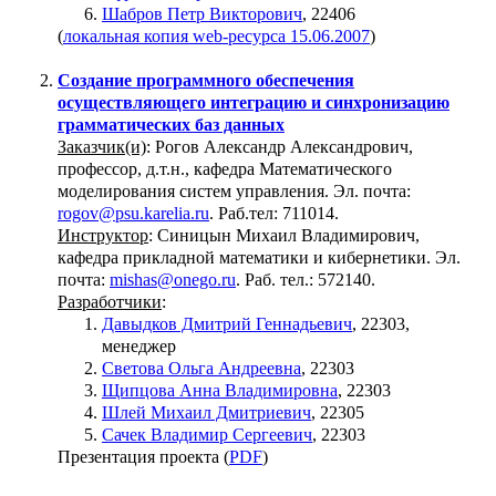
Шабров Петр Викторович
, 22406
(
локальная копия web-ресурса 15.06.2007
)
Создание программного обеспечения
осуществляющего интеграцию и синхронизацию
грамматических баз данных
Заказчик(и)
: Рогов Александр Александрович,
профессор, д.т.н., кафедра Математического
моделирования систем управления. Эл. почта:
rogov@psu.karelia.ru
. Раб.тел: 711014.
Инструктор
: Синицын Михаил Владимирович,
кафедра прикладной математики и кибернетики. Эл.
почта:
mishas@onego.ru
. Раб. тел.: 572140.
Разработчики
:
Давыдков Дмитрий Геннадьевич
, 22303,
менеджер
Светова Ольга Андреевна
, 22303
Щипцова Анна Владимировна
, 22303
Шлей Михаил Дмитриевич
, 22305
Сачек Владимир Сергеевич
, 22303
Презентация проекта (
PDF
)