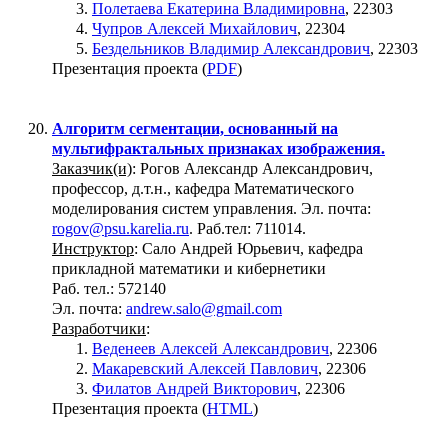
Полетаева Екатерина Владимировна
, 22303
Чупров Алексей Михайлович
, 22304
Бездельников Владимир Александрович
, 22303
Презентация проекта (
PDF
)
Алгоритм сегментации, основанный на
мультифрактальных признаках изображения.
Заказчик(и)
: Рогов Александр Александрович,
профессор, д.т.н., кафедра Математического
моделирования систем управления. Эл. почта:
rogov@psu.karelia.ru
. Раб.тел: 711014.
Инструктор
: Сало Андрей Юрьевич, кафедра
прикладной математики и кибернетики
Раб. тел.: 572140
Эл. почта:
andrew.salo@gmail.com
Разработчики
:
Веденеев Алексей Александрович
, 22306
Макаревский Алексей Павлович
, 22306
Филатов Андрей Викторович
, 22306
Презентация проекта (
HTML
)