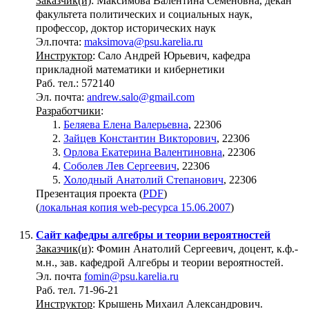
Заказчик(и)
: Максимова Валентина Семеновна, декан
факультета политических и социальных наук,
профессор, доктор исторических наук
Эл.почта:
maksimova@psu.karelia.ru
Инструктор
: Сало Андрей Юрьевич, кафедра
прикладной математики и кибернетики
Раб. тел.: 572140
Эл. почта:
andrew.salo@gmail.com
Разработчики
:
Беляева Елена Валерьевна
, 22306
Зайцев Константин Викторович
, 22306
Орлова Екатерина Валентиновна
, 22306
Соболев Лев Сергеевич
, 22306
Холодный Анатолий Степанович
, 22306
Презентация проекта (
PDF
)
(
локальная копия web-ресурса 15.06.2007
)
Сайт кафедры алгебры и теории вероятностей
Заказчик(и)
: Фомин Анатолий Сергеевич, доцент, к.ф.-
м.н., зав. кафедрой Алгебры и теории вероятностей.
Эл. почта
fomin@psu.karelia.ru
Раб. тел. 71-96-21
Инструктор
: Крышень Михаил Александрович.