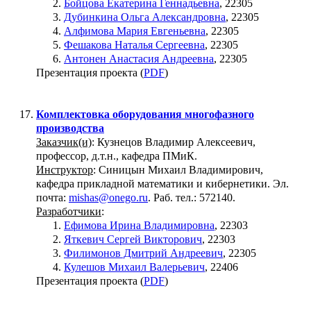
Бойцова Екатерина Геннадьевна
, 22305
Дубинкина Ольга Александровна
, 22305
Алфимова Мария Евгеньевна
, 22305
Фешакова Наталья Сергеевна
, 22305
Антонен Анастасия Андреевна
, 22305
Презентация проекта (
PDF
)
Комплектовка оборудования многофазного
производства
Заказчик(и)
: Кузнецов Владимир Алексеевич,
профессор, д.т.н., кафедра ПМиК.
Инструктор
: Синицын Михаил Владимирович,
кафедра прикладной математики и кибернетики. Эл.
почта:
mishas@onego.ru
. Раб. тел.: 572140.
Разработчики
:
Ефимова Ирина Владимировна
, 22303
Яткевич Сергей Викторович
, 22303
Филимонов Дмитрий Андреевич
, 22305
Кулешов Михаил Валерьевич
, 22406
Презентация проекта (
PDF
)