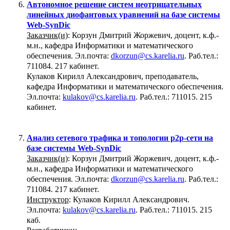
Автономное решение систем неотрицательных
линейных диофантовых уравнений на базе системы
Web-SynDic
Заказчик(и)
: Корзун Дмитрий Жоржевич, доцент, к.ф.-
м.н., кафедра Информатики и математического
обеспечения. Эл.почта:
dkorzun@cs.karelia.ru
. Раб.тел.:
711084. 217 кабинет.
Кулаков Кирилл Александрович, преподаватель,
кафедра Информатики и математического обеспечения.
Эл.почта:
kulakov@cs.karelia.ru
. Раб.тел.: 711015. 215
кабинет.
Анализ сетевого трафика и топологии p2p-сети на
базе системы Web-SynDic
Заказчик(и)
: Корзун Дмитрий Жоржевич, доцент, к.ф.-
м.н., кафедра Информатики и математического
обеспечения. Эл.почта:
dkorzun@cs.karelia.ru
. Раб.тел.:
711084. 217 кабинет.
Инструктор
: Кулаков Кирилл Александрович.
Эл.почта:
kulakov@cs.karelia.ru
. Раб.тел.: 711015. 215
каб.