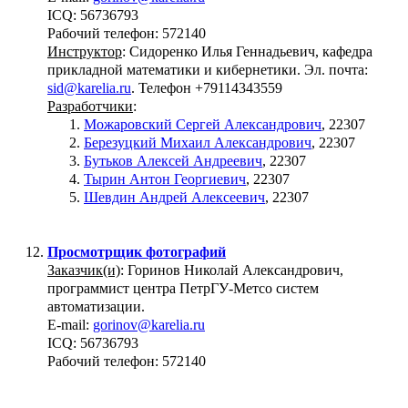
ICQ: 56736793
Рабочий телефон: 572140
Инструктор
: Сидоренко Илья Геннадьевич, кафедра
прикладной математики и кибернетики. Эл. почта:
sid@karelia.ru
. Телефон +79114343559
Разработчики
:
Можаровский Сергей Александрович
, 22307
Березуцкий Михаил Александрович
, 22307
Бутьков Алексей Андреевич
, 22307
Тырин Антон Георгиевич
, 22307
Шевдин Андрей Алексеевич
, 22307
Просмотрщик фотографий
Заказчик(и)
: Горинов Николай Александрович,
программист центра ПетрГУ-Метсо систем
автоматизации.
E-mail:
gorinov@karelia.ru
ICQ: 56736793
Рабочий телефон: 572140