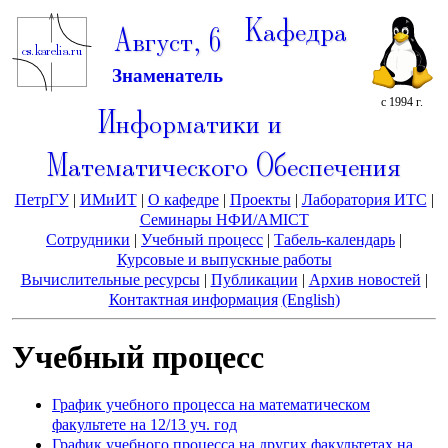
Кафедра
Август, 6
Знаменатель
с 1994 г.
Информатики и
Математического Обеспечения
ПетрГУ
|
ИМиИТ
|
О кафедре
|
Проекты
|
Лаборатория ИТС
|
Семинары НФИ/AMICT
Сотрудники
|
Учебный процесс
|
Табель-календарь
|
Курсовые и выпускные работы
Вычислительные ресурсы
|
Публикации
|
Архив новостей
|
Контактная информация
(English)
Учебный процесс
График учебного процесса на математическом
факультете на 12/13 уч. год
График учебного процесса на других факультетах на