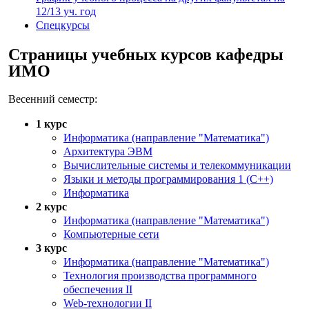
12/13 уч. год
Спецкурсы
Страницы учебных курсов кафедры
ИМО
Весенний семестр:
1 курс
Информатика (направление "Математика")
Архитектура ЭВМ
Вычислительные системы и телекоммуникации
Языки и методы программирования 1 (С++)
Информатика
2 курс
Информатика (направление "Математика")
Компьютерные сети
3 курс
Информатика (направление "Математика")
Технология производства программного
обеспечения II
Web-технологии II