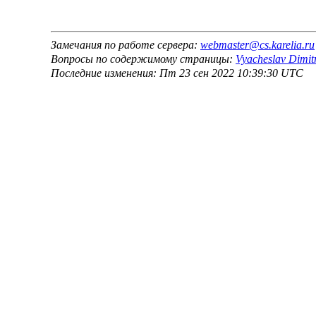
Замечания по работе сервера:
webmaster@cs.karelia.ru
Вопросы по содержимому страницы:
Vyacheslav Dimit
Последние изменения: Пт 23 сен 2022 10:39:30 UTC