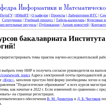
федра Информатики и Математическо
ПетрГУ
|
ИМиИТ
|
О кафедре
|
Проекты
|
Лаборатория ИТС
|
Се
Сотрудники
|
Учебный процесс
|
Табель-календарь
|
Курсовые и
ислительные ресурсы
|
Публикации
|
Архив новостей
|
Контакт
курсов бакалавриата Института
гий!
ерегистрировать темы практик научно-исследовательской работы
й выбрать тему НИР и получить согласие руководителя на выпо
age/coursework_topics
Адреса электронной почты преподавателей до
ме
«Курс»
, заполнив простую html форму (необходимы логин и паро
аправления "Педагогическое образование" и всех курсов магистр
темы, как начатые в 2022 г. Если изменений по сравнению с пр
вать» на странице регистрации.
тематического обеспечения
В. М. Димитров
и
Д. Б. Чистяков
пом
u.