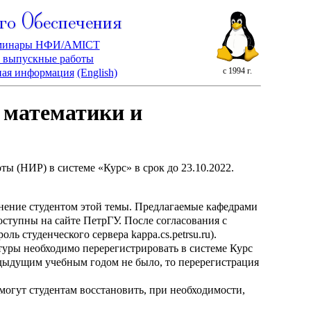
го Обеспечения
минары НФИ/AMICT
 выпускные работы
с 1994 г.
ная информация
(English)
 математики и
 (НИР) в системе «Курс» в срок до 23.10.2022.
лнение студентом этой темы. Предлагаемые кафедрами
ступны на сайте ПетрГУ. После согласования с
ль студенческого сервера kappa.cs.petrsu.ru).
атуры необходимо перерегистрировать в системе Курс
едыдущим учебным годом не было, то перерегистрация
огут студентам восстановить, при необходимости,