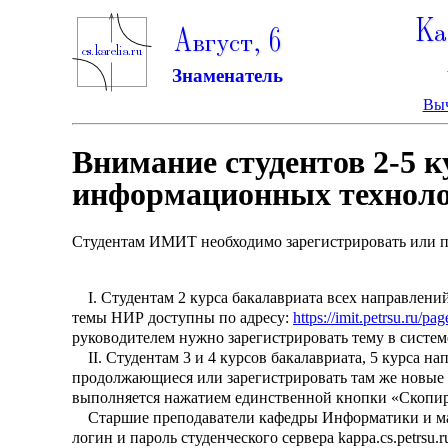
Ка
Август, 6
Знаменатель
Выч
Внимание студентов 2-5 
информационных техноло
Студентам ИМИТ необходимо зарегистрировать или пер
I. Студентам 2 курса бакалавриата всех направлени
темы НИР доступны по адресу:
https://imit.petrsu.ru/p
руководителем нужно зарегистрировать тему в систе
II. Студентам 3 и 4 курсов бакалавриата, 5 курса н
продолжающиеся или зарегистрировать там же новые 
выполняется нажатием единственной кнопки «Скопиро
Старшие преподаватели кафедры Информатики и ма
логин и пароль студенческого сервера kappa.cs.petrsu.r