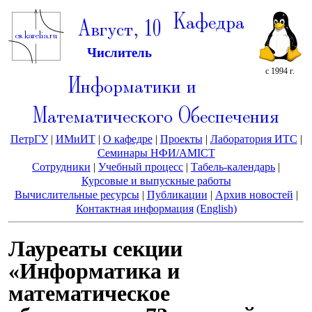
Кафедра
Август, 10
Числитель
с 1994 г.
Информатики и
Математического Обеспечения
ПетрГУ
|
ИМиИТ
|
О кафедре
|
Проекты
|
Лаборатория ИТС
|
Семинары НФИ/AMICT
Сотрудники
|
Учебный процесс
|
Табель-календарь
|
Курсовые и выпускные работы
Вычислительные ресурсы
|
Публикации
|
Архив новостей
|
Контактная информация
(English)
Лауреаты секции
«Информатика и
математическое