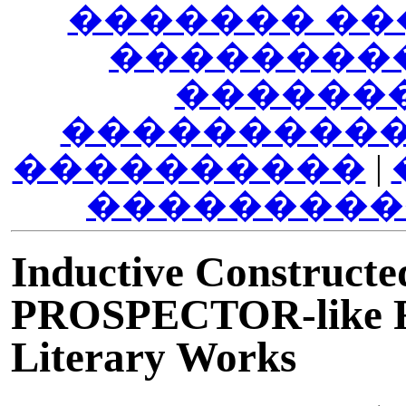
������� ��
��������
������
����������
����������
|
���������
Inductive Constructed
PROSPECTOR-like Rul
Literary Works