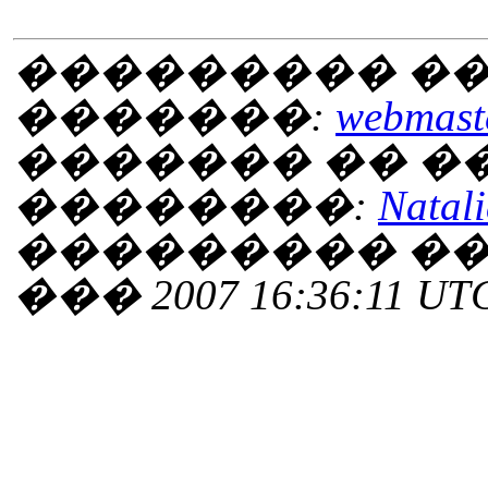
��������� ��
�������:
webmaste
������� �� 
��������:
Natali
��������� ���
��� 2007 16:36:11 UT