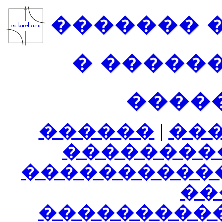
������� 
� �����
����
������
|
��
��������
����������
���
���������