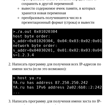
сохранить в другой переменной
вывести содержимое ячеек памяти, в которых
хранится новая переменная
преобразовать получившееся число в
презентационный формат (строка) и вывести
>./a.out 0x01020304

host byte order:

s_addr=0x01020304, 0x04:0x03:0x02:0x01

network byte order:

s_addr=0x04030201, 0x01:0x02:0x03:0x04

Написать программу для получения всех IP-адресов по
имени хоста (если это возможно):
> host ya.ru

YA.ru has address 87.250.250.242

YA.ru has IPv6 address 2a02:6b8::2:242

Написать программу для получения имени хоста по IP-