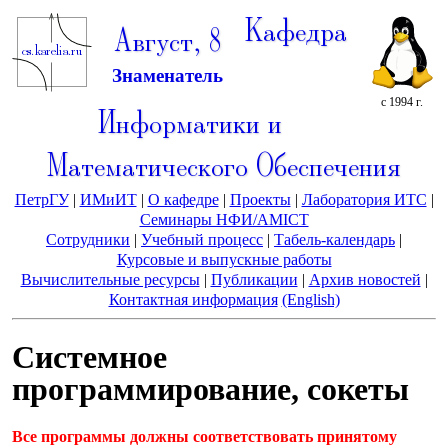
Кафедра
Август, 8
Знаменатель
с 1994 г.
Информатики и
Математического Обеспечения
ПетрГУ
|
ИМиИТ
|
О кафедре
|
Проекты
|
Лаборатория ИТС
|
Семинары НФИ/AMICT
Сотрудники
|
Учебный процесс
|
Табель-календарь
|
Курсовые и выпускные работы
Вычислительные ресурсы
|
Публикации
|
Архив новостей
|
Контактная информация
(English)
Системное
программирование, сокеты
Все программы должны соответствовать принятому