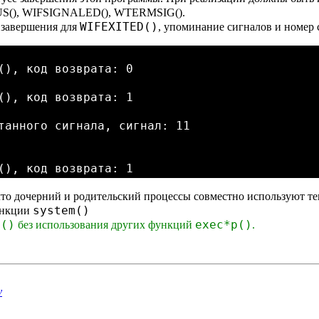
S(), WIFSIGNALED(), WTERMSIG().
WIFEXITED()
 завершения для
, упоминание сигналов и номер 
(), код возврата: 0

(), код возврата: 1

танного сигнала, сигнал: 11

что дочерний и родительский процессы совместно используют 
system()
ункции
p()
exec*p()
без использования других функций
.
v