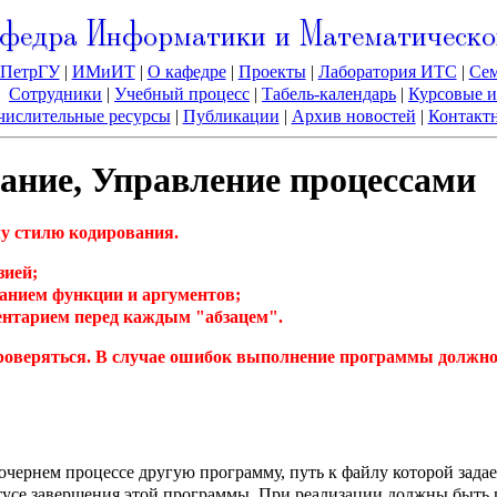
федра Информатики и Математическо
ПетрГУ
|
ИМиИТ
|
О кафедре
|
Проекты
|
Лаборатория ИТС
|
Се
Сотрудники
|
Учебный процесс
|
Табель-календарь
|
Курсовые и
ислительные ресурсы
|
Публикации
|
Архив новостей
|
Контакт
ание, Управление процессами
у стилю кодирования.
зией;
санием функции и аргументов;
ентарием перед каждым "абзацем".
оверяться. В случае ошибок выполнение программы должно 
 дочернем процессе другую программу, путь к файлу которой зада
се завершения этой программы. При реализации должны быть испо