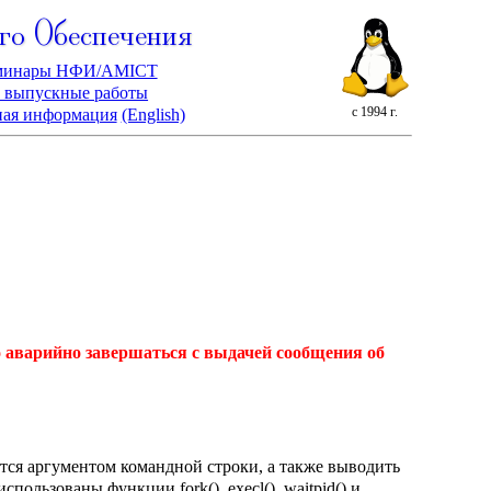
го Обеспечения
минары НФИ/AMICT
 выпускные работы
с 1994 г.
ная информация
(English)
аварийно завершаться с выдачей сообщения об
ется аргументом командной строки, а также выводить
льзованы функции fork(), execl(), waitpid() и