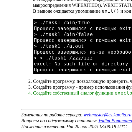
макроопределения WIFEXITED(), WEXITSTATU
exit()
В выводе ожидается упоминание
и код
> ./task1 /bin/true

Процесс завершился с помощью exit
> ./task1 /bin/false

Процесс завершился с помощью exit
> ./task1 ./a.out 

Процесс завершился из-за необрабо
> > ./task1 /zzz/zzz

execl: No such file or directory

Создайте программу, позволяющую проверить, 
Создайте программу - пример использования ф
execl
Создайте собственный аналог функции
Замечания по работе сервера:
webmaster@cs.karelia.ru
Вопросы по содержимому страницы:
Vadim Ponomare
Последние изменения: Чт 20 ноя 2025 13:08:18 UTC