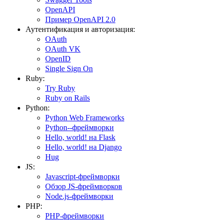
OpenAPI
Пример OpenAPI 2.0
Аутентификация и авторизация:
OAuth
OAuth VK
OpenID
Single Sign On
Ruby:
Try Ruby
Ruby on Rails
Python:
Python Web Frameworks
Python--фреймворки
Hello, world! на Flask
Hello, world! на Django
Hug
JS:
Javascript-фреймворки
Обзор JS-фреймворков
Node.js-фреймворки
PHP:
PHP-фреймворки