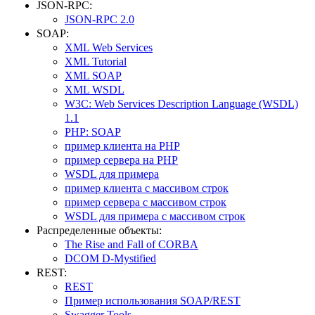
JSON-RPC:
JSON-RPC 2.0
SOAP:
XML Web Services
XML Tutorial
XML SOAP
XML WSDL
W3C: Web Services Description Language (WSDL)
1.1
PHP: SOAP
пример клиента на PHP
пример сервера на PHP
WSDL для примера
пример клиента с массивом строк
пример сервера с массивом строк
WSDL для примера с массивом строк
Распределенные объекты:
The Rise and Fall of CORBA
DCOM D-Mystified
REST:
REST
Пример использования SOAP/REST
Swagger Tools