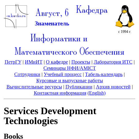
Кафедра
Август, 6
Знаменатель
с 1994 г.
Информатики и
Математического Обеспечения
ПетрГУ
|
ИМиИТ
|
О кафедре
|
Проекты
|
Лаборатория ИТС
|
Семинары НФИ/AMICT
Сотрудники
|
Учебный процесс
|
Табель-календарь
|
Курсовые и выпускные работы
Вычислительные ресурсы
|
Публикации
|
Архив новостей
|
Контактная информация
(English)
Services Development
Technologies
Books