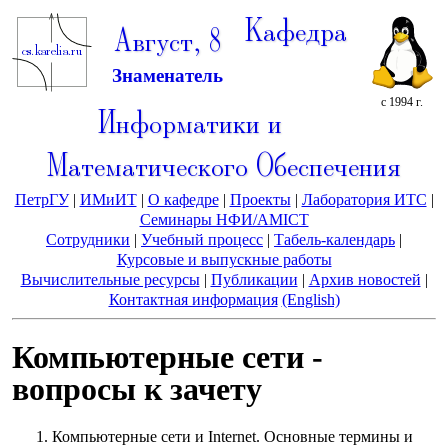
Кафедра
Август, 8
Знаменатель
с 1994 г.
Информатики и
Математического Обеспечения
ПетрГУ
|
ИМиИТ
|
О кафедре
|
Проекты
|
Лаборатория ИТС
|
Семинары НФИ/AMICT
Сотрудники
|
Учебный процесс
|
Табель-календарь
|
Курсовые и выпускные работы
Вычислительные ресурсы
|
Публикации
|
Архив новостей
|
Контактная информация
(English)
Компьютерные сети -
вопросы к зачету
Компьютерные сети и Internet. Основные термины и