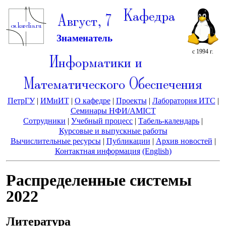
Кафедра
Август, 7
Знаменатель
с 1994 г.
Информатики и
Математического Обеспечения
ПетрГУ
|
ИМиИТ
|
О кафедре
|
Проекты
|
Лаборатория ИТС
|
Семинары НФИ/AMICT
Сотрудники
|
Учебный процесс
|
Табель-календарь
|
Курсовые и выпускные работы
Вычислительные ресурсы
|
Публикации
|
Архив новостей
|
Контактная информация
(English)
Распределенные системы
2022
Литература