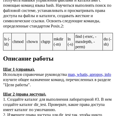
Получить навыки управления файлами и каталогами с
помощью команд языка bash. Научиться выполнять поиск по
файловой системе, устанавливать и просматривать права
доступа на файлы и каталоги, создавать жесткие и
символические ссылки. Освоить следующие команды,
определенные стандартом Posix.2:
find (-exec, -
ls (-
mkdir
ln
du (-
chmod
chown
chgrp
maxdepth, -
ld)
(-m)
(-s)
sh)
perm)
Описание работы
Шаг 1 (справка).
Используя справочные руководства
man, whatis, apropos, info
изучите общее назначение команд, перечисленных в разделе
"Цели работы".
Шаг 2 (права доступа).
1. Создайте каталог для выполнения лабораторной #3. В нем
создайте каталог dir_test. Проверьте, какие права доступа
имеет каталог по умолчанию.
2. Измените права доступа для dir_test так, чтобы никто