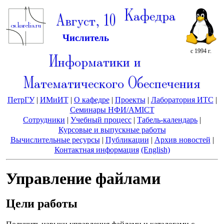
Кафедра
Август, 10
Числитель
с 1994 г.
Информатики и
Математического Обеспечения
ПетрГУ
|
ИМиИТ
|
О кафедре
|
Проекты
|
Лаборатория ИТС
|
Семинары НФИ/AMICT
Сотрудники
|
Учебный процесс
|
Табель-календарь
|
Курсовые и выпускные работы
Вычислительные ресурсы
|
Публикации
|
Архив новостей
|
Контактная информация
(English)
Управление файлами
Цели работы