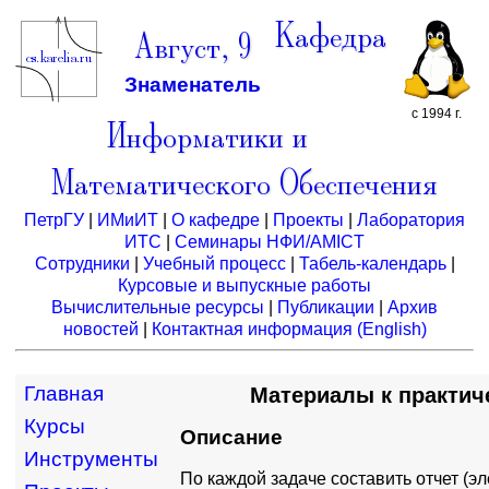
Кафедра
Август, 9
Знаменатель
с 1994 г.
Информатики и
Математического Обеспечения
ПетрГУ
|
ИМиИТ
|
О кафедре
|
Проекты
|
Лаборатория
ИТС
|
Семинары НФИ/AMICT
Сотрудники
|
Учебный процесс
|
Табель-календарь
|
Курсовые и выпускные работы
Вычислительные ресурсы
|
Публикации
|
Архив
новостей
|
Контактная информация
(English)
Главная
Материалы к практич
Курсы
Описание
Инструменты
По каждой задаче составить отчет (э