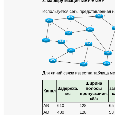
3. Маршрутизация IGRP/EIGRP
Используется сеть, представленная 
Для линий связи известна таблица ме
Ширина
Задержка,
полосы
за
Канал
мс
пропускания,
к
кб/с
AB
610
128
65
AD
430
128
53