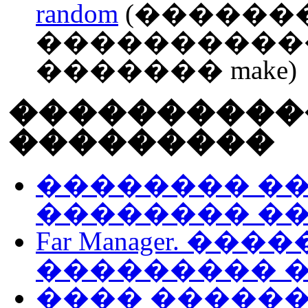
random
(������
����������
������� make)
����������
���������
�������� ��
�������� �����
Far Manager. �
��������� 
���� �������