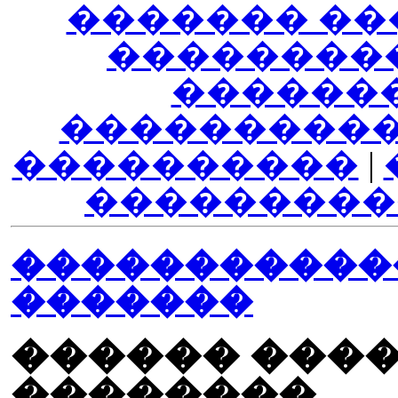
������� ��
��������
������
����������
����������
|
���������
������������
�������
������ ����
��������