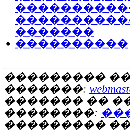
����������
����������/
�������
����������
��������� ��
�������:
webmaste
������� �� 
��������:
��
��������� ���