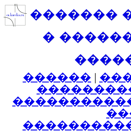
������� 
� �����
����
������
|
��
��������
����������
���
���������