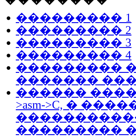
��������� 1
��������� 2
��������� 3
��������� 4
��������� 
������� ��
������ ����
>asm->C, � ���
����������
��������� �