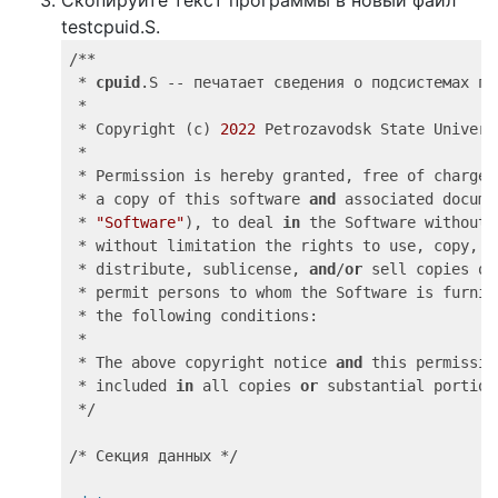
Скопируйте текст программы в новый файл
testcpuid.S.
/**

 * 
cpuid
.S -- печатает сведения о подсистемах про
 *

 * Copyright (c) 
2022
 Petrozavodsk State Universi
 *

 * Permission is hereby granted, free of charge,
 * a copy of this software 
and
 associated docume
 * 
"Software"
), to deal 
in
 the Software without 
 * without limitation the rights to use, copy, m
 * distribute, sublicense, 
and
/
or
 sell copies of
 * permit persons to whom the Software is furnis
 * the following conditions:

 *

 * The above copyright notice 
and
 this permissio
 * included 
in
 all copies 
or
 substantial portion
 */
