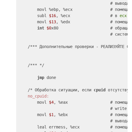
                                       # вывода 
        movl %ebp, %ecx                # помещае
        subl 
$16
, %ecx                 # в 
ecx
        movl 
$13
, %edx                 # помещае
int
$0
x80                      # обращае
                                       # системн
    /*** Дополнительные проверки - РЕАЛИЗУЙТЕ СА
    /*** */

jmp
 done

    /* Обработка ситуации, если 
cpuid
 отсутствуе
    no_cpuid:
        movl 
$4
, %eax                  # помещае
                                       # write в
        movl 
$1
, %ebx                  # помещае
                                       # вывода 
        leal errmess, %ecx             # помещае