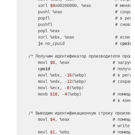
        xorl 
$0
x00200000, %eax          # меняем
        pushl %eax                      # сохран
        popfl                           # в регис
        pushfl                          # снова 
        popl %eax

        xorl %ebx, %eax                 # если би
je
 no_cpuid                     # 
cpuid
 
    /* Получим идентификатор производителя процес
        movl 
$0
, %eax                  # загружа
cpuid
                          # получае
        movl %ebx, -
16
(%ebp)           # в регис
        movl %edx, -
12
(%ebp)           # сохрана
        movl %ecx, -
8
(%ebp)

        movb 
$10
, -
4
(%ebp)             # помещае
                                       # в конец 
    /* Выводим идентификационную строку производ
        movl 
$4
, %eax                  # помещае
                                       # write в
        movl 
$1
, %ebx                  # помещае