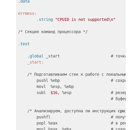
.data
errmess:
        .string
"CPUID is not supported\n"
.text
    .global
    _start:
    /* Подготавливаем стек к работе с локальными 
        pushl %ebp                      # сохран
        movl  %esp, %ebp

        subl  
$16
, %esp                 # резерв
                                        # буфера

    /* Анализируем, доступна ли инструкция 
cpuid
        pushfl                          # получа
        popl %eax                       # в реги
        movl %eax, %ebx                 # сохран