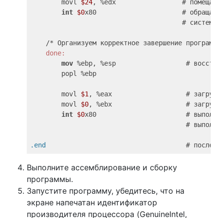
        movl 
$24
, %edx                 # помещае
int
$0
x80                      # обращае
                                       # системн
    done:
mov
 %ebp, %esp                  # восста
        popl %ebp

        movl 
$1
, %eax                   # загруж
        movl 
$0
, %ebx                   # загруж
int
$0
x80                       # выполн
.end
Выполните ассемблирование и сборку
программы.
Запустите программу, убедитесь, что на
экране напечатан идентификатор
производителя процессора (GenuineIntel,