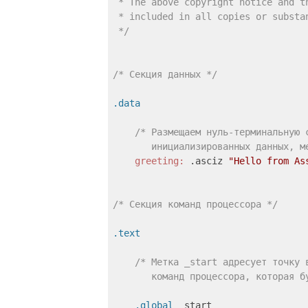
 * The above copyright notice and th
 * included in all copies or substan
 */
/* Секция данных */
.data
/* Размещаем нуль-терминальную с
       инициализированных данных, м
    greeting:
 .asciz 
"Hello from As
/* Секция команд процессора */
.text
/* Метка _start адресует точку 
       команд процессора, которая б
    .global