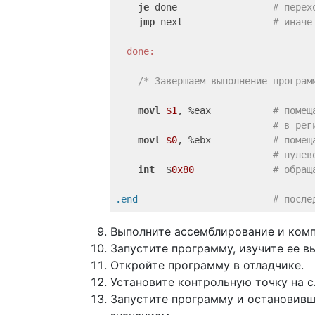
je
 done                 
# перех
jmp
 next                
# иначе
  done:
/* Завершаем выполнение програм
movl
$1
, %eax           
# помещ
# в рег
movl
$0
, %ebx           
# помещ
# нулев
int
  $
0x80
# обращ
.end
# после
Выполните ассемблирование и ком
Запустите программу, изучите ее в
Откройте программу в отладчике.
Установите контрольную точку на с
Запустите программу и остановивш