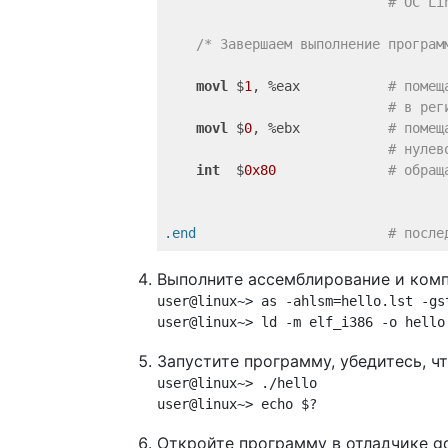
# ОС Li
/* Завершаем выполнение програм
movl
 $
1
, %eax           
# помещ
# в рег
movl
 $
0
, %ebx           
# помещ
# нулев
int
  $
0x80
# обращ
.end
# после
Выполните ассемблирование и комп
user@linux~> as -ahlsm=hello.lst -gs
Запустите программу, убедитесь, ч
user@linux~> ./hello
Откройте программу в отладчике g