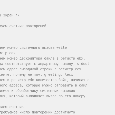
а экран */
руем счетчик повторений
аем номер системного вызова write
истр eax
аем номер дескриптора файла в регистр ebx,
ца соответствует стандартному выводу, stdout
аем адрес выводимой строки в регистр ecx
сните, почему не movl greeting, %ecx
аем в регистр edx количество байт, начиная с
ного адреса, которые нужно отправить в файл
аемся к обработчику системных вызовов
nux, который выполняет вызов по его номеру
шаем счетчик
требуемое число повторений достигнуто,