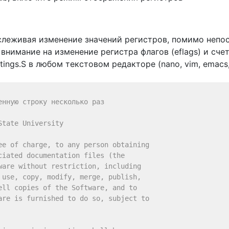
слеживая изменение значений регистров, помимо непо
нимание на изменение регистра флагов (eflags) и счет
ings.S в любом текстовом редакторе (nano, vim, emacs,
нную строку несколько раз

tate University

ee of charge, to any person obtaining

iated documentation files (the

are without restriction, including

use, copy, modify, merge, publish,

ll copies of the Software, and to

are is furnished to do so, subject to
