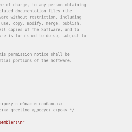
ee of charge, to any person obtaining

iated documentation files (the

are without restriction, including

use, copy, modify, merge, publish,

ll copies of the Software, and to

are is furnished to do so, subject to

is permission notice shall be

tial portions of the Software.

троку в области глобальных

етка greeting адресует строку */
sembler!\n"