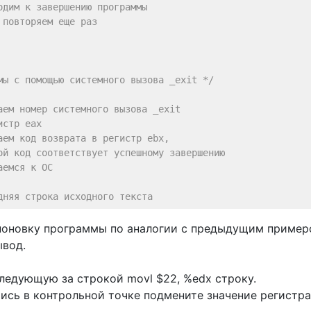
одим к завершению программы
 повторяем еще раз
мы с помощью системного вызова _exit */
аем номер системного вызова _exit
истр eax
аем код возврата в регистр ebx,
ой код соответствует успешному завершению
аемся к ОС
дняя строка исходного текста
поновку программы по аналогии с предыдущим пример
ывод.
ледующую за строкой movl $22, %edx строку.
ись в контрольной точке подмените значение регистр