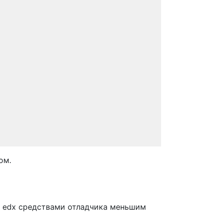
ом.
а edx средствами отладчика меньшим