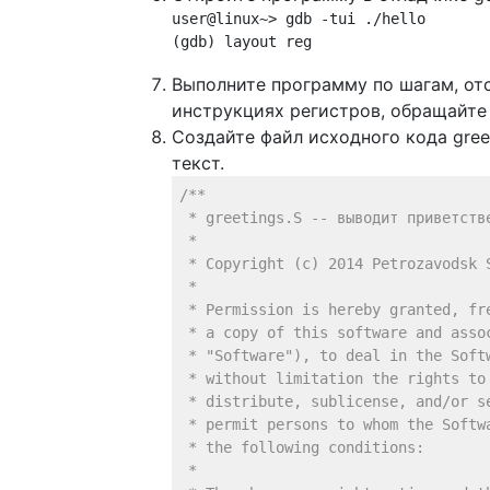
user@linux~> gdb -tui ./hello

(gdb) layout reg
Выполните программу по шагам, от
инструкциях регистров, обращайте в
Создайте файл исходного кода greet
текст.
/**

 * greetings.S -- выводит приветстве
 *

 * Copyright (c) 2014 Petrozavodsk S
 *

 * Permission is hereby granted, fr
 * a copy of this software and assoc
 * "Software"), to deal in the Softw
 * without limitation the rights to 
 * distribute, sublicense, and/or se
 * permit persons to whom the Softw
 * the following conditions:

 *
