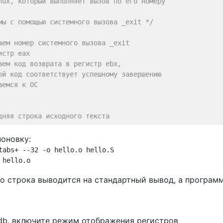
nux, который выполняет вызов по его номеру
мы с помощью системного вызова _exit */
аем номер системного вызова _exit
истр eax
аем код возврата в регистр ebx,
ой код соответствует успешному завершению
аемся к ОС
дняя строка исходного текста
оновку:
tabs+ --32 -o hello.o hello.S

то строка выводится на стандартный вывод, а програм
db, включите режим отображения регистров