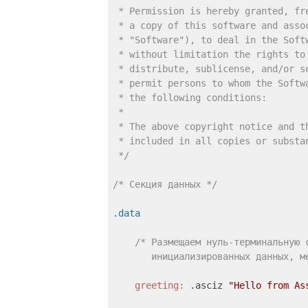
 * Permission is hereby granted, fr
 * a copy of this software and assoc
 * "Software"), to deal in the Softw
 * without limitation the rights to 
 * distribute, sublicense, and/or se
 * permit persons to whom the Softw
 * the following conditions:

 *

 * The above copyright notice and th
 * included in all copies or substan
 */
/* Секция данных */
.data
/* Размещаем нуль-терминальную с
       инициализированных данных, м
greeting:
 .asciz 
"Hello from As