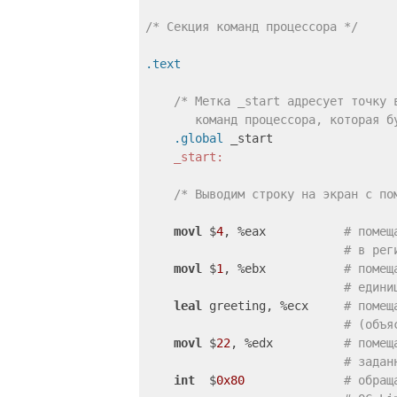
/* Секция команд процессора */
.text
/* Метка _start адресует точку 
       команд процессора, которая б
.global
 _start

_start:
/* Выводим строку на экран с по
movl
 $
4
, %eax           
# помещ
# в рег
movl
 $
1
, %ebx           
# помещ
# едини
leal
 greeting, %ecx     
# помещ
# (объя
movl
 $
22
, %edx          
# помещ
# задан
int
  $
0x80
# обращ