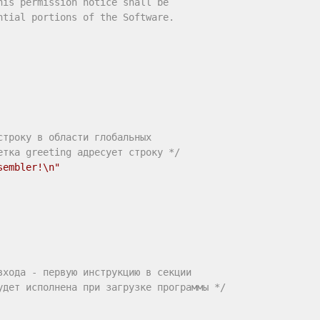
is permission notice shall be

tial portions of the Software.

троку в области глобальных

етка greeting адресует строку */
sembler!\n"
входа - первую инструкцию в секции

удет исполнена при загрузке программы */