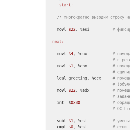
    _start:
/* Многократно выводим строку н
movl
$22
, %esi          
# фикси
  next:
movl
$4
, %eax           
# помещ
# в рег
movl
$1
, %ebx           
# помещ
# едини
leal
 greeting, %ecx     
# помещ
# (объя
movl
$22
, %edx          
# помещ
# задан
int
  $
0x80
# обращ
# ОС Li
subl
$1
, %esi           
# умень
cmpl
$0
, %esi           
# если 