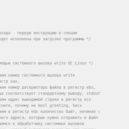
входа - первую инструкцию в секции

удет исполнена при загрузке программы */
мощью системного вызова write ОС Linux */
аем номер системного вызова write
истр eax,                            
аем номер дескриптора файла в регистр ebx,
ца соответствует стандартному выводу, stdout
аем адрес выводимой строки в регистр ecx
сните, почему не movl greeting, %ecx
аем в регистр edx количество байт, начиная с
ного адреса, которые нужно отправить в файл
аемся к обработчику системных вызовов