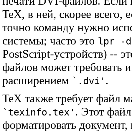
печати DVI-файлов. Если 
TeX, в ней, скорее всего,
точно команду нужно испо
системы; часто это
lpr -d
PostScript-устройств) -- э
файлов может требовать и
расширением
.
`.dvi'
TeX также требует файл 
. Этот файл
`texinfo.tex'
форматировать документ, 