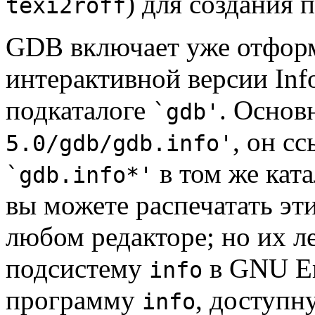
) для создания 
texi2roff
GDB включает уже отфор
интерактивной версии Info
подкаталоге
. Основ
`gdb'
, он с
5.0/gdb/gdb.info'
в том же ката
`gdb.info*'
вы можете распечатать эт
любом редакторе; но их л
подсистему
в GNU E
info
программу
, доступн
info