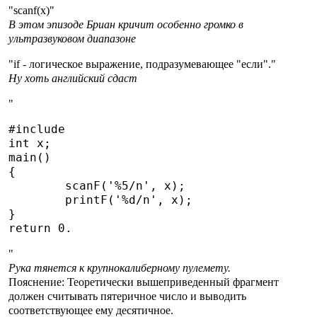
"scanf(x)"
В этом эпизоде Бриан кричит особенно громко в
ультразвуковом диапазоне
"if - логическое выражение, подразумевающее "если"."
Ну хоть английский сдаст
"
#include
int x;

main()

{

	scanF('%5/n', x);

	printF('%d/n', x);

}

"
Рука тянется к крупнокалиберному пулемету.
Пояснение: Теоретически вышеприведенный фрагмент
должен считывать пятеричное число и выводить
соответствующее ему десятичное.