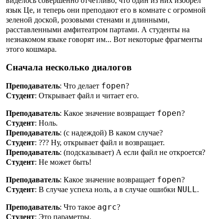
виделось совершенно отчетливо, что один из них изобрел
язык Це, и теперь они преподают его в комнате с огромной
зеленой доской, розовыми стенами и длинными,
расставленными амфитеатром партами. А студенты на
незнакомом языке говорят им... Вот некоторые фрагменты
этого кошмара.
Сначала несколько диалогов
fopen
Преподаватель
: Что делает
?
Студент
: Открывает файл и читает его.
fopen
Преподаватель
: Какое значение возвращает
?
Студент
: Ноль.
Преподаватель
: (с надеждой) В каком случае?
Студент
: ??? Ну, открывает файл и возвращает.
Преподаватель
: (подсказывает) А если файл не откроется?
Студент
: Не может быть!
fopen
Преподаватель
: Какое значение возвращает
?
NULL
Студент
: В случае успеха ноль, а в случае ошибки
.
agrc
Преподаватель
: Что такое
?
Студент
: Это параметры.