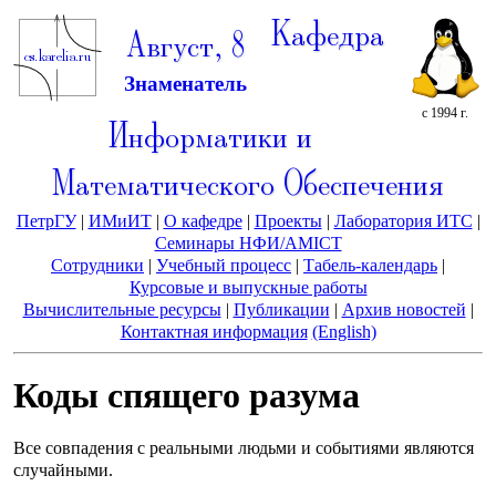
Кафедра
Август, 8
Знаменатель
с 1994 г.
Информатики и
Математического Обеспечения
ПетрГУ
|
ИМиИТ
|
О кафедре
|
Проекты
|
Лаборатория ИТС
|
Семинары НФИ/AMICT
Сотрудники
|
Учебный процесс
|
Табель-календарь
|
Курсовые и выпускные работы
Вычислительные ресурсы
|
Публикации
|
Архив новостей
|
Контактная информация
(English)
Коды спящего разума
Все совпадения с реальными людьми и событиями являются
случайными.