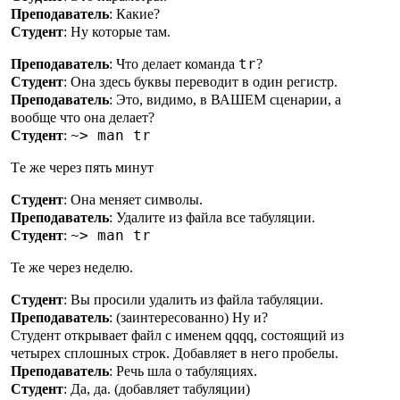
Преподаватель
: Какие?
Студент
: Ну которые там.
tr
Преподаватель
: Что делает команда
?
Студент
: Она здесь буквы переводит в один регистр.
Преподаватель
: Это, видимо, в ВАШЕМ сценарии, а
вообще что она делает?
~> man tr
Студент
:
Тe же через пять минут
Студент
: Она меняет символы.
Преподаватель
: Удалите из файла все табуляции.
~> man tr
Студент
:
Те же через неделю.
Студент
: Вы просили удалить из файла табуляции.
Преподаватель
: (заинтересованно) Ну и?
Студент открывает файл c именем qqqq, состоящий из
четырех сплошных строк. Добавляет в него пробелы.
Преподаватель
: Речь шла о табуляциях.
Студент
: Да, да. (добавляет табуляции)