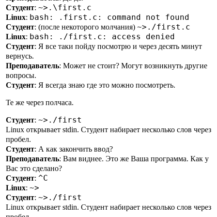
~>.\first.c
Студент
:
bash: .first.c: command not found
Linux
:
~>./first.c
Студент
: (после некоторого молчания)
bash: ./first.c: access denied
Linux
:
Студент
: Я все таки пойду посмотрю и через десять минут
вернусь.
Преподаватель
: Может не стоит? Могут возникнуть другие
вопросы.
Студент
: Я всегда знаю где это можно посмотреть.
Те же через полчаса.
~>./first
Студент
:
Linux открывает stdin. Студент набирает несколько слов через
пробел.
Студент
: А как закончить ввод?
Преподаватель
: Вам виднее. Это же Ваша программа. Как у
Вас это сделано?
^С
Студент
:
~>
Linux
:
~>./first
Студент
:
Linux открывает stdin. Студент набирает несколько слов через
пробел.