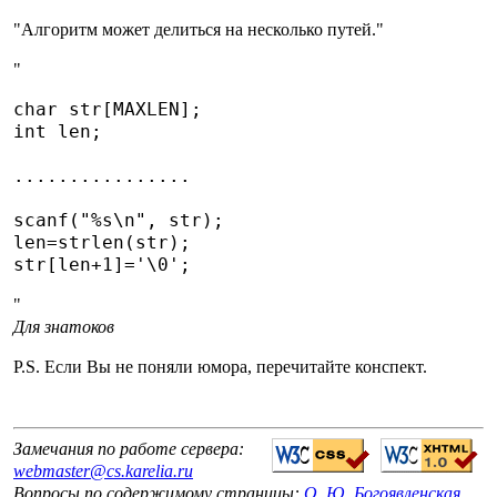
"Алгоритм может делиться на несколько путей."
"
сhar str[MAXLEN];

int len;

................

scanf("%s\n", str);

len=strlen(str);

"
Для знатоков
P.S. Если Вы не поняли юмора, перечитайте конспект.
Замечания по работе сервера:
webmaster@cs.karelia.ru
Вопросы по содержимому страницы:
О. Ю. Богоявленская