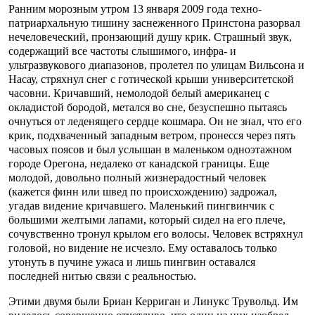
Ранним морозным утром 13 января 2009 года техно-
патриархальную тишину заснеженного Принстона разорвал
нечеловеческий, пронзающий душу крик. Страшный звук,
содержащий все частоты слышимого, инфра- и
ультразвукового диапазонов, пролетел по улицам Вильсона и
Насау, стряхнул снег с готической крыши университетской
часовни. Кричавший, немолодой белый американец с
окладистой бородой, метался во сне, безуспешно пытаясь
очнуться от леденящего сердце кошмара. Он не знал, что его
крик, подхваченный западным ветром, пронесся через пять
часовых поясов и был услышан в маленьком одноэтажном
городе Орегона, недалеко от канадской границы. Еще
молодой, довольно полный жизнерадостный человек
(кажется финн или швед по происхождению) задрожал,
угадав видение кричавшего. Маленький пингвинчик с
большими желтыми лапами, который сидел на его плече,
сочувственно тронул крылом его волосы. Человек встряхнул
головой, но видение не исчезло. Ему оставалось только
утонуть в пучине ужаса и лишь пингвин оставался
последней нитью связи с реальностью.
Этими двумя были Бриан Керриган и Линукс Трувольд. Им