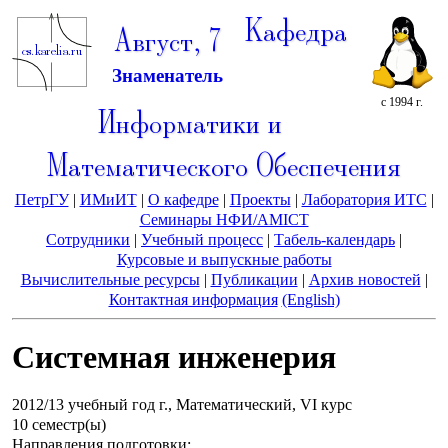
Кафедра
Август, 7
Знаменатель
с 1994 г.
Информатики и
Математического Обеспечения
ПетрГУ
|
ИМиИТ
|
О кафедре
|
Проекты
|
Лаборатория ИТС
|
Семинары НФИ/AMICT
Сотрудники
|
Учебный процесс
|
Табель-календарь
|
Курсовые и выпускные работы
Вычислительные ресурсы
|
Публикации
|
Архив новостей
|
Контактная информация
(English)
Системная инженерия
2012/13 учебный год г., Математический, VI курс
10 семестр(ы)
Направления подготовки: